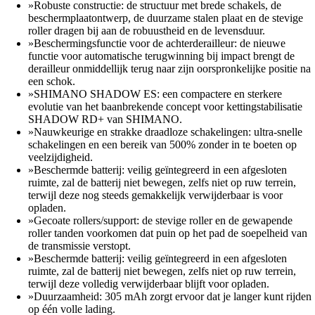
»Robuste constructie: de structuur met brede schakels, de
beschermplaatontwerp, de duurzame stalen plaat en de stevige
roller dragen bij aan de robuustheid en de levensduur.
»Beschermingsfunctie voor de achterderailleur: de nieuwe
functie voor automatische terugwinning bij impact brengt de
derailleur onmiddellijk terug naar zijn oorspronkelijke positie na
een schok.
»SHIMANO SHADOW ES: een compactere en sterkere
evolutie van het baanbrekende concept voor kettingstabilisatie
SHADOW RD+ van SHIMANO.
»Nauwkeurige en strakke draadloze schakelingen: ultra-snelle
schakelingen en een bereik van 500% zonder in te boeten op
veelzijdigheid.
»Beschermde batterij: veilig geïntegreerd in een afgesloten
ruimte, zal de batterij niet bewegen, zelfs niet op ruw terrein,
terwijl deze nog steeds gemakkelijk verwijderbaar is voor
opladen.
»Gecoate rollers/support: de stevige roller en de gewapende
roller tanden voorkomen dat puin op het pad de soepelheid van
de transmissie verstopt.
»Beschermde batterij: veilig geïntegreerd in een afgesloten
ruimte, zal de batterij niet bewegen, zelfs niet op ruw terrein,
terwijl deze volledig verwijderbaar blijft voor opladen.
»Duurzaamheid: 305 mAh zorgt ervoor dat je langer kunt rijden
op één volle lading.