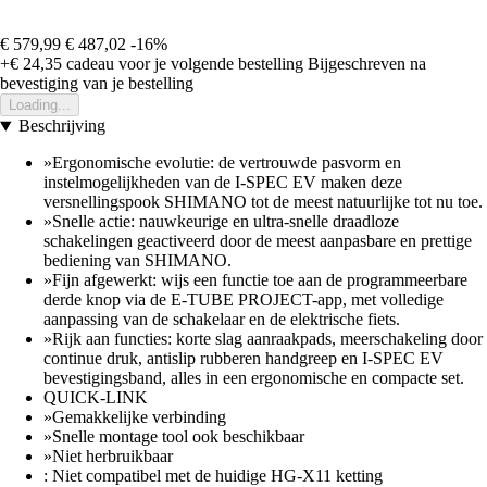
€ 579,99
€ 487,02
-16%
+€ 24,35
cadeau voor je volgende bestelling
Bijgeschreven na
bevestiging van je bestelling
Loading...
Beschrijving
»Ergonomische evolutie: de vertrouwde pasvorm en
instelmogelijkheden van de I-SPEC EV maken deze
versnellingspook SHIMANO tot de meest natuurlijke tot nu toe.
»Snelle actie: nauwkeurige en ultra-snelle draadloze
schakelingen geactiveerd door de meest aanpasbare en prettige
bediening van SHIMANO.
»Fijn afgewerkt: wijs een functie toe aan de programmeerbare
derde knop via de E-TUBE PROJECT-app, met volledige
aanpassing van de schakelaar en de elektrische fiets.
»Rijk aan functies: korte slag aanraakpads, meerschakeling door
continue druk, antislip rubberen handgreep en I-SPEC EV
bevestigingsband, alles in een ergonomische en compacte set.
QUICK-LINK
»Gemakkelijke verbinding
»Snelle montage tool ook beschikbaar
»Niet herbruikbaar
: Niet compatibel met de huidige HG-X11 ketting