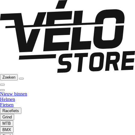
Zoeken
Nieuw binnen
Helmen
Fietsen
Racefiets
Grind
MTB
BMX