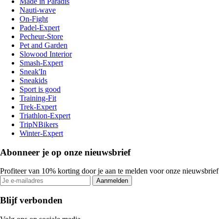
Made in Paradis
Nauti-wave
On-Fight
Padel-Expert
Pecheur-Store
Pet and Garden
Slowood Interior
Smash-Expert
Sneak'In
Sneakids
Sport is good
Training-Fit
Trek-Expert
Triathlon-Expert
TripNBikers
Winter-Expert
Abonneer je op onze nieuwsbrief
Profiteer van 10% korting door je aan te melden voor onze nieuwsbrief
Aanmelden
Blijf verbonden