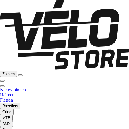
Zoeken
Nieuw binnen
Helmen
Fietsen
Racefiets
Grind
MTB
BMX