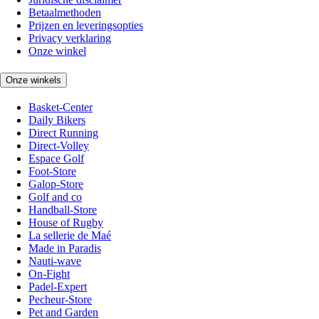
Betaalmethoden
Prijzen en leveringsopties
Privacy verklaring
Onze winkel
Onze winkels
Basket-Center
Daily Bikers
Direct Running
Direct-Volley
Espace Golf
Foot-Store
Galop-Store
Golf and co
Handball-Store
House of Rugby
La sellerie de Maé
Made in Paradis
Nauti-wave
On-Fight
Padel-Expert
Pecheur-Store
Pet and Garden