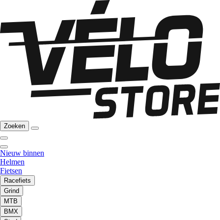
Zoeken
Nieuw binnen
Helmen
Fietsen
Racefiets
Grind
MTB
BMX