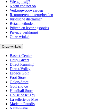
Wie zijn wij?
Neem contact op
Verkoopvoorwaarden
Retourneren en terugbetalen
Juridische disclaimer
Betaalmethoden
Prijzen en leveringsopties
Privacy verklaring
Onze winkel
Onze winkels
Basket-Center
Daily Bikers
Direct Running
Direct-Volley
Espace Golf
Foot-Store
Galop-Store
Golf and co
Handball-Store
House of Rugby
La sellerie de Maé
Made in Paradis
Nauti-wave