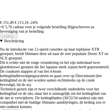
€ 151,49
€ 115,16
-24%
+€ 5,76
cadeau voor je volgende bestelling
Bijgeschreven na
bevestiging van je bestelling
Loading...
Beschrijving
Na de introductie van 12-speed cassettes op haar topklasse XTR
groepset, breidt Shimano deze uit naar de zeer populaire Deore XT en
SLX groepset.
Dit is echter niet de enige verandering en het zijn inderdaad twee
gloednieuwe groepen die het Japanse merk zojuist heeft gepresenteerd.
De cranksets stappen af van het 4-bouts
kettingbladbevestigingssysteem en gaan over op Directmount (het
kettingblad en de ster worden samen rechtstreeks op de crank
bevestigd, bij de as).
Technisch gezien zijn er twee verschillende onderdelen voor het
kettingblad en de ster, maar het is onmogelijk om het kettingblad van
de ster te verwijderen. De kettingbladen (30/32/34 tanden) zijn niet
compatibel met de huidige Shimano aandrijvingen, de ketting zou er
niet omheen kunnen.