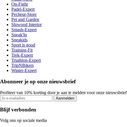
On-Fight
Padel-Expert
Pecheur-Store
Pet and Garden
Slowood Interior
Smash-Expert
Sneak'In
Sneakids
Sport is good
Training-Fit
Trek-Expert
Triathlon-Expert
TripNBikers
Winter-Expert
Abonneer je op onze nieuwsbrief
Profiteer van 10% korting door je aan te melden voor onze nieuwsbrief
Aanmelden
Blijf verbonden
Volg ons op sociale media