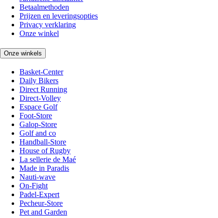
Betaalmethoden
Prijzen en leveringsopties
Privacy verklaring
Onze winkel
Onze winkels
Basket-Center
Daily Bikers
Direct Running
Direct-Volley
Espace Golf
Foot-Store
Galop-Store
Golf and co
Handball-Store
House of Rugby
La sellerie de Maé
Made in Paradis
Nauti-wave
On-Fight
Padel-Expert
Pecheur-Store
Pet and Garden