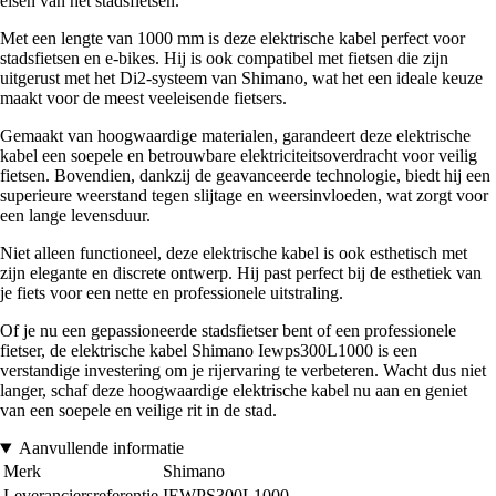
eisen van het stadsfietsen.
Met een lengte van 1000 mm is deze elektrische kabel perfect voor
stadsfietsen en e-bikes. Hij is ook compatibel met fietsen die zijn
uitgerust met het Di2-systeem van Shimano, wat het een ideale keuze
maakt voor de meest veeleisende fietsers.
Gemaakt van hoogwaardige materialen, garandeert deze elektrische
kabel een soepele en betrouwbare elektriciteitsoverdracht voor veilig
fietsen. Bovendien, dankzij de geavanceerde technologie, biedt hij een
superieure weerstand tegen slijtage en weersinvloeden, wat zorgt voor
een lange levensduur.
Niet alleen functioneel, deze elektrische kabel is ook esthetisch met
zijn elegante en discrete ontwerp. Hij past perfect bij de esthetiek van
je fiets voor een nette en professionele uitstraling.
Of je nu een gepassioneerde stadsfietser bent of een professionele
fietser, de elektrische kabel Shimano Iewps300L1000 is een
verstandige investering om je rijervaring te verbeteren. Wacht dus niet
langer, schaf deze hoogwaardige elektrische kabel nu aan en geniet
van een soepele en veilige rit in de stad.
Aanvullende informatie
Merk
Shimano
Leveranciersreferentie
IEWPS300L1000