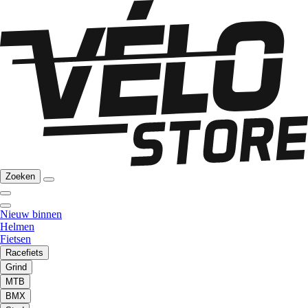
Zoeken
Nieuw binnen
Helmen
Fietsen
Racefiets
Grind
MTB
BMX