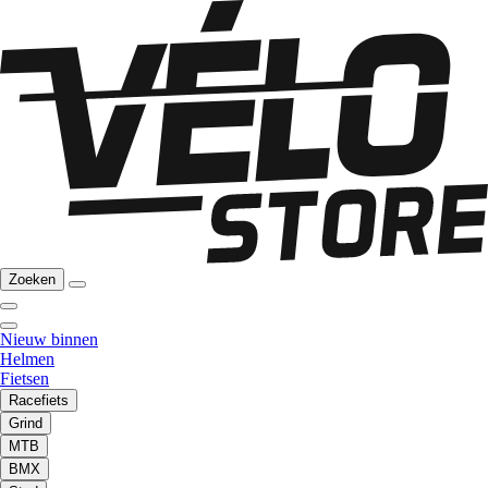
Zoeken
Nieuw binnen
Helmen
Fietsen
Racefiets
Grind
MTB
BMX