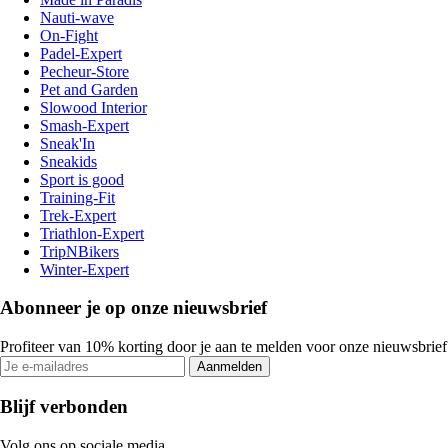
Nauti-wave
On-Fight
Padel-Expert
Pecheur-Store
Pet and Garden
Slowood Interior
Smash-Expert
Sneak'In
Sneakids
Sport is good
Training-Fit
Trek-Expert
Triathlon-Expert
TripNBikers
Winter-Expert
Abonneer je op onze nieuwsbrief
Profiteer van 10% korting door je aan te melden voor onze nieuwsbrief
Aanmelden
Blijf verbonden
Volg ons op sociale media