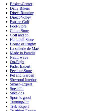
Basket-Center
Daily Bikers
Direct Running
Direct-Volley
Espace Golf
Foot-Store
Galop-Store
Golf and co
Handball-Store
House of Rugby
La sellerie de Maé
Made in Paradis
Nauti-wave
On-Fight
Padel-Expert
Pecheur-Store
Pet and Garden
Slowood Interior
Smash-Expert
Sneak'In
Sneakids
Sport is good
Training-Fit
Trek-Expert
Triathlon-Expert