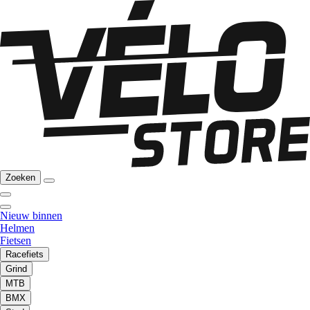
Zoeken
Nieuw binnen
Helmen
Fietsen
Racefiets
Grind
MTB
BMX