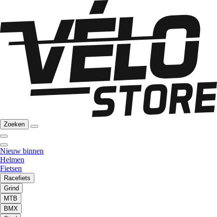
Zoeken
Nieuw binnen
Helmen
Fietsen
Racefiets
Grind
MTB
BMX