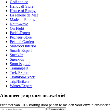
Golf and co
Handball-Store
House of Rugby
La sellerie de Maé
Made in Paradis
Nauti-wave
On-Fight
Padel-Expert
Pecheur-Store
Pet and Garden
Slowood Interior
Smash-Expert
Sneak'In
Sneakids
Sport is good
Training-Fit
Trek-Expert
Triathlon-Expert
TripNBikers
Winter-Expert
Abonneer je op onze nieuwsbrief
Profiteer van 10% korting door je aan te melden voor onze nieuwsbrief
Aanmelden