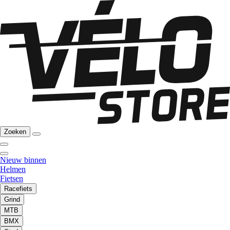
Zoeken
Nieuw binnen
Helmen
Fietsen
Racefiets
Grind
MTB
BMX