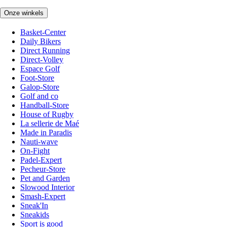
Onze winkels
Basket-Center
Daily Bikers
Direct Running
Direct-Volley
Espace Golf
Foot-Store
Galop-Store
Golf and co
Handball-Store
House of Rugby
La sellerie de Maé
Made in Paradis
Nauti-wave
On-Fight
Padel-Expert
Pecheur-Store
Pet and Garden
Slowood Interior
Smash-Expert
Sneak'In
Sneakids
Sport is good