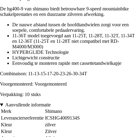
De hg400-9 van shimano biedt betrouwbare 9-speed mountainbike
schakelprestaties en een duurzame zilveren afwerking.
De nauwe afstand tussen de hoofdtandwielen zorgt voor een
soepele, comfortabele pedaalervaring.
11-36T model toegevoegd aan 11-25T, 11-28T, 11-32T, 11-34T
en 12-36T (11-25T en 11-28T niet compatibel met RD-
M4000/M3000)
HYPERGLIDE Technologie
Lichtgewicht constructie
Eenvoudig te monteren rapide met cassettetandwielkapje
Combinaison: 11-13-15-17-20-23-26-30-34T
Voorgemonteerd: Voorgemonteerd
Verpakking: 10 stuks
Aanvullende informatie
Merk
Shimano
Leveranciersreferentie
ICSHG4009134S
Kleur
zilver
Kleur
Zilver