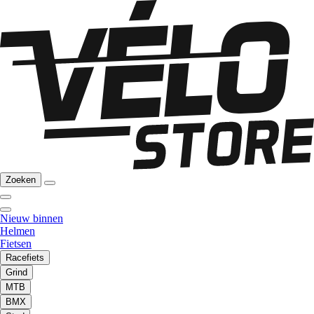
Zoeken
Nieuw binnen
Helmen
Fietsen
Racefiets
Grind
MTB
BMX