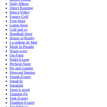
Daily Bikers
Direct Running
Direct-Volley
Espace Golf
Foot-Store
Galop-Store
Golf and co
Handball-Store
House of Rugby
La sellerie de Maé
Made in Paradis
Nauti-wave
On-Fight
Padel-Expert
Pecheur-Store
Pet and Garden
Slowood Interior
Smash-Expert
Sneak'In
Sneakids
Sport is good
Training-Fit
Trek-Expert
Triathlon-Expert
TripNBikers