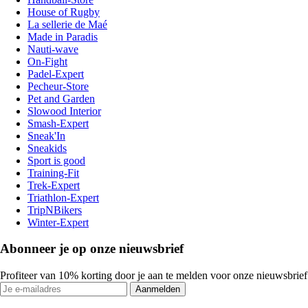
House of Rugby
La sellerie de Maé
Made in Paradis
Nauti-wave
On-Fight
Padel-Expert
Pecheur-Store
Pet and Garden
Slowood Interior
Smash-Expert
Sneak'In
Sneakids
Sport is good
Training-Fit
Trek-Expert
Triathlon-Expert
TripNBikers
Winter-Expert
Abonneer je op onze nieuwsbrief
Profiteer van 10% korting door je aan te melden voor onze nieuwsbrief
Aanmelden