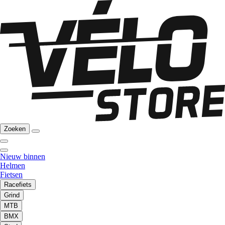
Zoeken
Nieuw binnen
Helmen
Fietsen
Racefiets
Grind
MTB
BMX