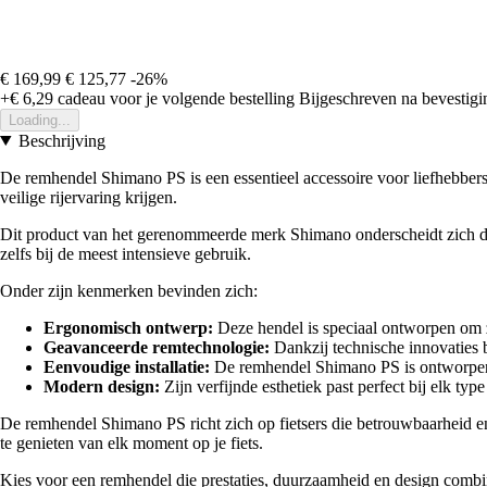
€ 169,99
€ 125,77
-26%
+€ 6,29
cadeau voor je volgende bestelling
Bijgeschreven na bevestigin
Loading...
Beschrijving
De remhendel Shimano PS is een essentieel accessoire voor liefhebbers
veilige rijervaring krijgen.
Dit product van het gerenommeerde merk Shimano onderscheidt zich do
zelfs bij de meest intensieve gebruik.
Onder zijn kenmerken bevinden zich:
Ergonomisch ontwerp:
Deze hendel is speciaal ontworpen om z
Geavanceerde remtechnologie:
Dankzij technische innovaties b
Eenvoudige installatie:
De remhendel Shimano PS is ontworpen v
Modern design:
Zijn verfijnde esthetiek past perfect bij elk type 
De remhendel Shimano PS richt zich op fietsers die betrouwbaarheid en 
te genieten van elk moment op je fiets.
Kies voor een remhendel die prestaties, duurzaamheid en design combi