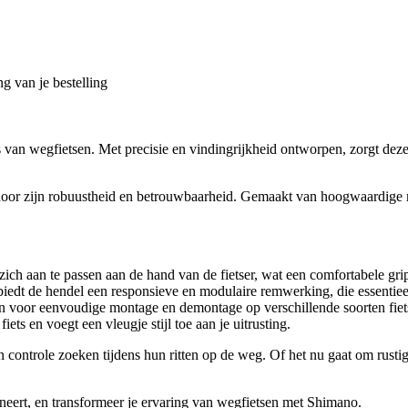
g van je bestelling
 van wegfietsen. Met precisie en vindingrijkheid ontworpen, zorgt deze
or zijn robuustheid en betrouwbaarheid. Gemaakt van hoogwaardige mat
ich aan te passen aan de hand van de fietser, wat een comfortabele gr
iedt de hendel een responsieve en modulaire remwerking, die essentieel
oor eenvoudige montage en demontage op verschillende soorten fietse
fiets en voegt een vleugje stijl toe aan je uitrusting.
controle zoeken tijdens hun ritten op de weg. Of het nu gaat om rustige
neert, en transformeer je ervaring van wegfietsen met Shimano.