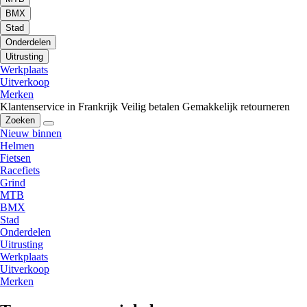
BMX
Stad
Onderdelen
Uitrusting
Werkplaats
Uitverkoop
Merken
Klantenservice in Frankrijk
Veilig betalen
Gemakkelijk retourneren
Zoeken
Nieuw binnen
Helmen
Fietsen
Racefiets
Grind
MTB
BMX
Stad
Onderdelen
Uitrusting
Werkplaats
Uitverkoop
Merken