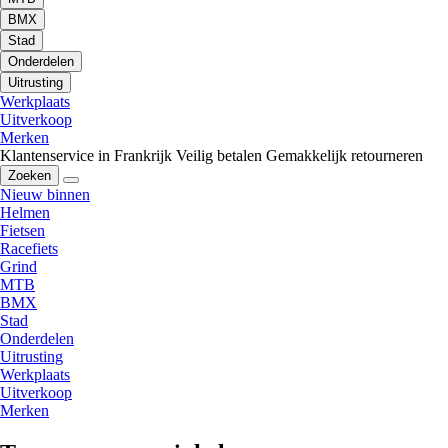
BMX
Stad
Onderdelen
Uitrusting
Werkplaats
Uitverkoop
Merken
Klantenservice in Frankrijk
Veilig betalen
Gemakkelijk retourneren
Zoeken
Nieuw binnen
Helmen
Fietsen
Racefiets
Grind
MTB
BMX
Stad
Onderdelen
Uitrusting
Werkplaats
Uitverkoop
Merken