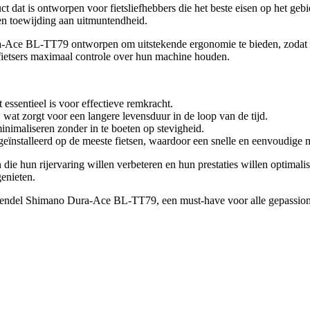
 is ontworpen voor fietsliefhebbers die het beste eisen op het gebie
en toewijding aan uitmuntendheid.
ce BL-TT79 ontworpen om uitstekende ergonomie te bieden, zodat gebr
fietsers maximaal controle over hun machine houden.
essentieel is voor effectieve remkracht.
at zorgt voor een langere levensduur in de loop van de tijd.
inimaliseren zonder in te boeten op stevigheid.
nstalleerd op de meeste fietsen, waardoor een snelle en eenvoudige m
n die hun rijervaring willen verbeteren en hun prestaties willen opti
genieten.
emhendel Shimano Dura-Ace BL-TT79, een must-have voor alle gepassioneer