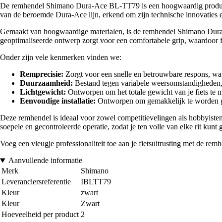
De remhendel Shimano Dura-Ace BL-TT79 is een hoogwaardig product dat
van de beroemde Dura-Ace lijn, erkend om zijn technische innovaties 
Gemaakt van hoogwaardige materialen, is de remhendel Shimano Dura-A
geoptimaliseerde ontwerp zorgt voor een comfortabele grip, waardoor 
Onder zijn vele kenmerken vinden we:
Remprecisie:
Zorgt voor een snelle en betrouwbare respons, wat 
Duurzaamheid:
Bestand tegen variabele weersomstandigheden, w
Lichtgewicht:
Ontworpen om het totale gewicht van je fiets te m
Eenvoudige installatie:
Ontworpen om gemakkelijk te worden geï
Deze remhendel is ideaal voor zowel competitievelingen als hobbyiste
soepele en gecontroleerde operatie, zodat je ten volle van elke rit kunt 
Voeg een vleugje professionaliteit toe aan je fietsuitrusting met de r
Aanvullende informatie
Merk
Shimano
Leveranciersreferentie
IBLTT79
Kleur
zwart
Kleur
Zwart
Hoeveelheid per product
2