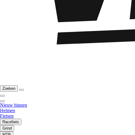
Zoeken
Nieuw binnen
Helmen
Fietsen
Racefiets
Grind
MTB