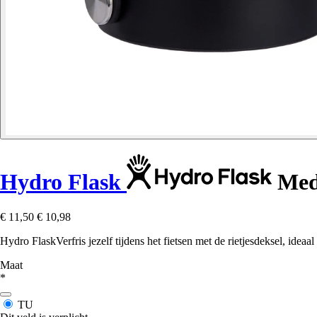
Hydro Flask
Medi
€ 11,50
€ 10,98
Hydro FlaskVerfris jezelf tijdens het fietsen met de rietjesdeksel, idea
Maat
*
TU