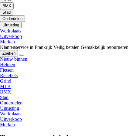
BMX
Stad
Onderdelen
Uitrusting
Werkplaats
Uitverkoop
Merken
Klantenservice in Frankrijk
Veilig betalen
Gemakkelijk retourneren
Zoeken
Nieuw binnen
Helmen
Fietsen
Racefiets
Grind
MTB
BMX
Stad
Onderdelen
Uitrusting
Werkplaats
Uitverkoop
Merken