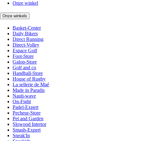
Onze winkel
Onze winkels
Basket-Center
Daily Bikers
Direct Running
Direct-Volley
Espace Golf
Foot-Store
Galop-Store
Golf and co
Handball-Store
House of Rugby
La sellerie de Maé
Made in Paradis
Nauti-wave
On-Fight
Padel-Expert
Pecheur-Store
Pet and Garden
Slowood Interior
Smash-Expert
Sneak'In