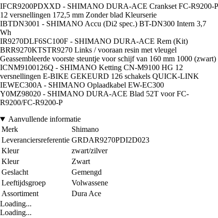
IFCR9200PDXXD - SHIMANO DURA-ACE Crankset FC-R9200-P
12 versnellingen 172,5 mm Zonder blad Kleurserie
IBTDN3001 - SHIMANO Accu (Di2 spec.) BT-DN300 Intern 3,7
Wh
IR9270DLF6SC100F - SHIMANO DURA-ACE Rem (Kit)
BRR9270KTSTR9270 Links / vooraan resin met vleugel
Geassembleerde voorste steuntje voor schijf van 160 mm 1000 (zwart)
ICNM9100126Q - SHIMANO Ketting CN-M9100 HG 12
versnellingen E-BIKE GEKEURD 126 schakels QUICK-LINK
IEWEC300A - SHIMANO Oplaadkabel EW-EC300
Y0MZ98020 - SHIMANO DURA-ACE Blad 52T voor FC-
R9200/FC-R9200-P
Aanvullende informatie
Merk
Shimano
Leveranciersreferentie
GRDAR9270PDI2D023
Kleur
zwart/zilver
Kleur
Zwart
Geslacht
Gemengd
Leeftijdsgroep
Volwassene
Assortiment
Dura Ace
Loading...
Loading...