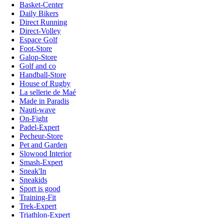
Basket-Center
Daily Bikers
Direct Running
Direct-Volley
Espace Golf
Foot-Store
Galop-Store
Golf and co
Handball-Store
House of Rugby
La sellerie de Maé
Made in Paradis
Nauti-wave
On-Fight
Padel-Expert
Pecheur-Store
Pet and Garden
Slowood Interior
Smash-Expert
Sneak'In
Sneakids
Sport is good
Training-Fit
Trek-Expert
Triathlon-Expert