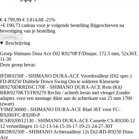
€ 4.799,99
€ 3.814,68
-21%
+€ 190,73
cadeau voor je volgende bestelling
Bijgeschreven na
bevestiging van je bestelling
Loading...
Beschrijving
Groep Shimano Dura Ace DI2 R9270P F/Disque, 172.5 mm, 52x36T,
11-30
Deze groep bevat:
IFDR9250F - SHIMANO DURA-ACE Voorderailleur (Di2 spec.)
FD-R9250 Dubbele Down Swing Om te solderen Kleurserie
IR9270DRRDSC170F - SHIMANO DURA-ACE Rem (Kit)
BRR9270KTSTR9270 Rechts / achterh lresin met vleugel Zonder
adapter, voor een montage dikte aan de achterkant van 25 mm 1700
(zwart)
Y0MZ36000 - SHIMANO DURA-ACE Blad 36T voor FC-
R9200/FC-R9200-P
ICSR920012130 - SHIMANO DURA-ACE Cassette CS-R9200-12
12 versnellingen 11-12-13-14-15-16-17-19-21-24-27-30T
IRDR9250F - SHIMANO Achteraailleur 12s Di2-RD-R9250 Dura-
Ace