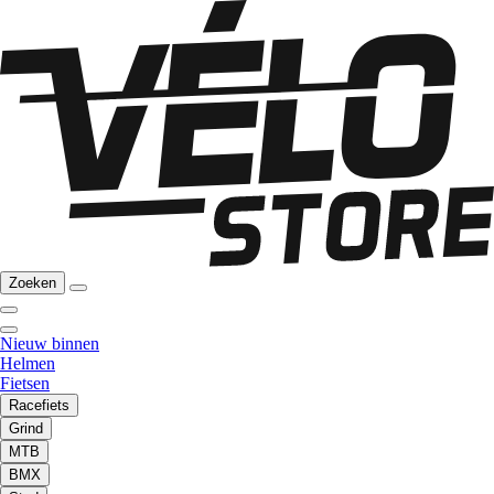
Zoeken
Nieuw binnen
Helmen
Fietsen
Racefiets
Grind
MTB
BMX