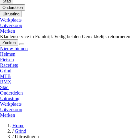
Stad
Onderdelen
Uitrusting
Werkplaats
Uitverkoop
Merken
Klantenservice in Frankrijk
Veilig betalen
Gemakkelijk retourneren
Zoeken
Nieuw binnen
Helmen
Fietsen
Racefiets
Grind
MTB
BMX
Stad
Onderdelen
Uitrusting
Werkplaats
Uitverkoop
Merken
Home
/
Grind
/
Uitrustingen