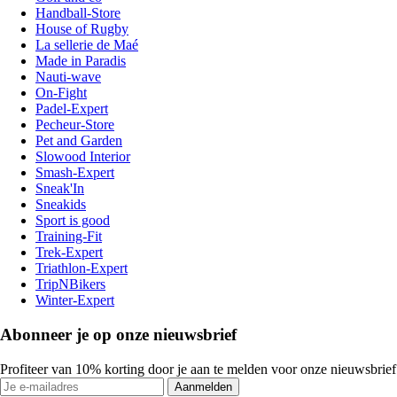
Handball-Store
House of Rugby
La sellerie de Maé
Made in Paradis
Nauti-wave
On-Fight
Padel-Expert
Pecheur-Store
Pet and Garden
Slowood Interior
Smash-Expert
Sneak'In
Sneakids
Sport is good
Training-Fit
Trek-Expert
Triathlon-Expert
TripNBikers
Winter-Expert
Abonneer je op onze nieuwsbrief
Profiteer van 10% korting door je aan te melden voor onze nieuwsbrief
Aanmelden