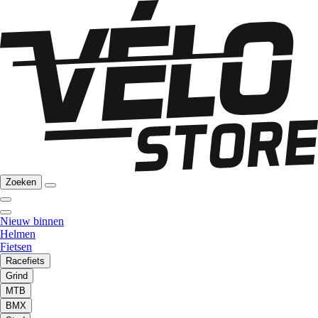
Zoeken
Nieuw binnen
Helmen
Fietsen
Racefiets
Grind
MTB
BMX