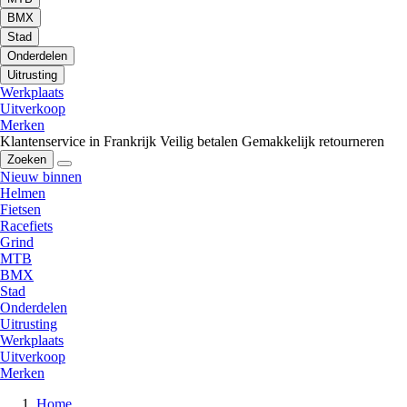
BMX
Stad
Onderdelen
Uitrusting
Werkplaats
Uitverkoop
Merken
Klantenservice in Frankrijk
Veilig betalen
Gemakkelijk retourneren
Zoeken
Nieuw binnen
Helmen
Fietsen
Racefiets
Grind
MTB
BMX
Stad
Onderdelen
Uitrusting
Werkplaats
Uitverkoop
Merken
Home