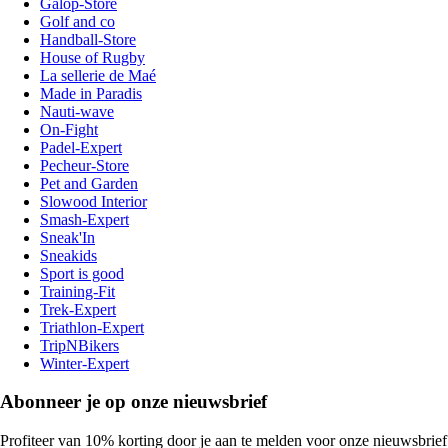
Galop-Store
Golf and co
Handball-Store
House of Rugby
La sellerie de Maé
Made in Paradis
Nauti-wave
On-Fight
Padel-Expert
Pecheur-Store
Pet and Garden
Slowood Interior
Smash-Expert
Sneak'In
Sneakids
Sport is good
Training-Fit
Trek-Expert
Triathlon-Expert
TripNBikers
Winter-Expert
Abonneer je op onze nieuwsbrief
Profiteer van 10% korting door je aan te melden voor onze nieuwsbrief