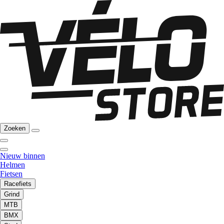
Zoeken
Nieuw binnen
Helmen
Fietsen
Racefiets
Grind
MTB
BMX