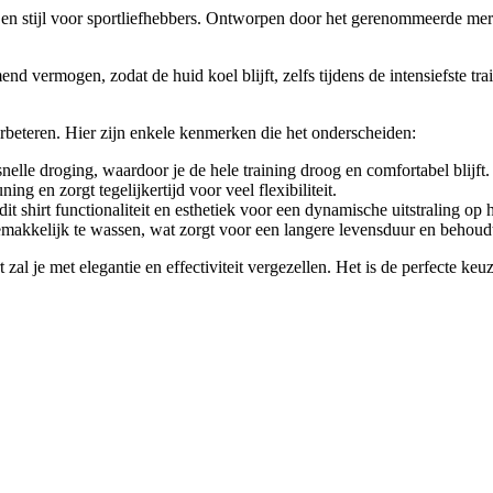
s en stijl voor sportliefhebbers. Ontworpen door het gerenommeerde merk
d vermogen, zodat de huid koel blijft, zelfs tijdens de intensiefste tra
verbeteren. Hier zijn enkele kenmerken die het onderscheiden:
nelle droging, waardoor je de hele training droog en comfortabel blijft.
ing en zorgt tegelijkertijd voor veel flexibiliteit.
 shirt functionaliteit en esthetiek voor een dynamische uitstraling op h
makkelijk te wassen, wat zorgt voor een langere levensduur en behoudt 
t zal je met elegantie en effectiviteit vergezellen. Het is de perfecte ke