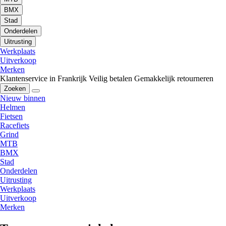
BMX
Stad
Onderdelen
Uitrusting
Werkplaats
Uitverkoop
Merken
Klantenservice in Frankrijk
Veilig betalen
Gemakkelijk retourneren
Zoeken
Nieuw binnen
Helmen
Fietsen
Racefiets
Grind
MTB
BMX
Stad
Onderdelen
Uitrusting
Werkplaats
Uitverkoop
Merken