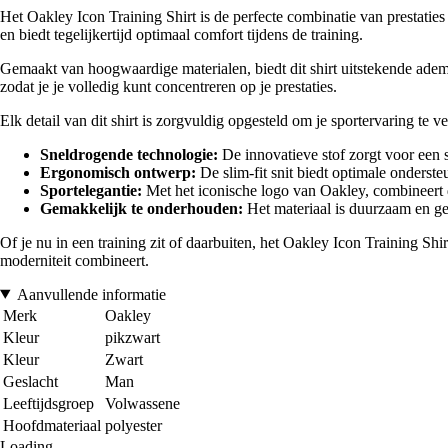
Het Oakley Icon Training Shirt is de perfecte combinatie van prestatie
en biedt tegelijkertijd optimaal comfort tijdens de training.
Gemaakt van hoogwaardige materialen, biedt dit shirt uitstekende ademen
zodat je je volledig kunt concentreren op je prestaties.
Elk detail van dit shirt is zorgvuldig opgesteld om je sportervaring te 
Sneldrogende technologie:
De innovatieve stof zorgt voor een s
Ergonomisch ontwerp:
De slim-fit snit biedt optimale ondersteun
Sportelegantie:
Met het iconische logo van Oakley, combineert dit
Gemakkelijk te onderhouden:
Het materiaal is duurzaam en ge
Of je nu in een training zit of daarbuiten, het Oakley Icon Training Shir
moderniteit combineert.
Aanvullende informatie
Merk
Oakley
Kleur
pikzwart
Kleur
Zwart
Geslacht
Man
Leeftijdsgroep
Volwassene
Hoofdmateriaal
polyester
Loading...