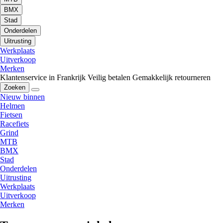
BMX
Stad
Onderdelen
Uitrusting
Werkplaats
Uitverkoop
Merken
Klantenservice in Frankrijk
Veilig betalen
Gemakkelijk retourneren
Zoeken
Nieuw binnen
Helmen
Fietsen
Racefiets
Grind
MTB
BMX
Stad
Onderdelen
Uitrusting
Werkplaats
Uitverkoop
Merken