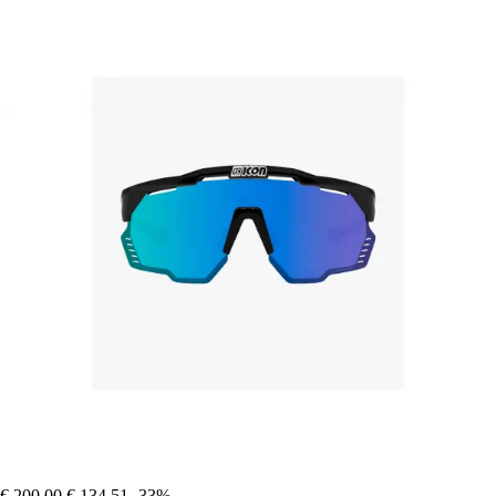
€ 200,00
€ 134,51
-33%