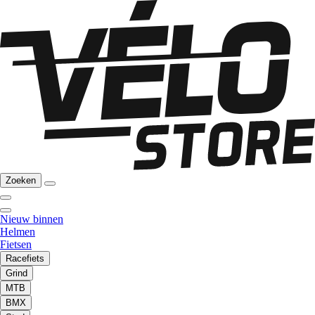
Zoeken
Nieuw binnen
Helmen
Fietsen
Racefiets
Grind
MTB
BMX