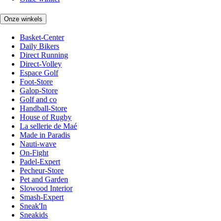
Onze winkels
Basket-Center
Daily Bikers
Direct Running
Direct-Volley
Espace Golf
Foot-Store
Galop-Store
Golf and co
Handball-Store
House of Rugby
La sellerie de Maé
Made in Paradis
Nauti-wave
On-Fight
Padel-Expert
Pecheur-Store
Pet and Garden
Slowood Interior
Smash-Expert
Sneak'In
Sneakids