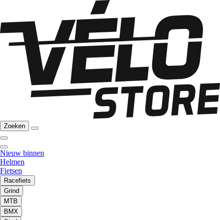
Zoeken
Nieuw binnen
Helmen
Fietsen
Racefiets
Grind
MTB
BMX