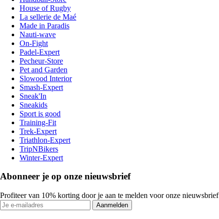
House of Rugby
La sellerie de Maé
Made in Paradis
Nauti-wave
On-Fight
Padel-Expert
Pecheur-Store
Pet and Garden
Slowood Interior
Smash-Expert
Sneak'In
Sneakids
Sport is good
Training-Fit
Trek-Expert
Triathlon-Expert
TripNBikers
Winter-Expert
Abonneer je op onze nieuwsbrief
Profiteer van 10% korting door je aan te melden voor onze nieuwsbrief
Aanmelden