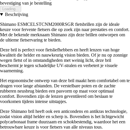
bevestiging van je bestelling
Loading...
Beschrijving
Shimano ESMCELSTCNM2000RSGR fietsbrillen zijn de ideale
keuze voor fervente fietsers die op zoek zijn naar prestaties en comfort.
Met de bekende merknaam Shimano zijn deze brillen ontworpen om
de ultieme fietservaring te bieden.
Deze bril is perfect voor fietsliefhebbers en heeft lenzen van hoge
kwaliteit die helder en nauwkeurig vision bieden. Of je nu op zonnige
wegen fietst of in omstandigheden met weinig licht, deze bril
beschermt je tegen schadelijke UV-stralen en verbetert je visuele
waarneming.
Het ergonomische ontwerp van deze bril maakt hem comfortabel om te
dragen voor lange afstanden. De verstelbare poten en de zachte
rubberen neusbrug bieden een pasvorm op maat voor optimaal
comfort. Bovendien zijn de lenzen geventileerd om beslaan te
voorkomen tijdens intense uitstapjes.
Deze Shimano bril heeft ook een anticondens en antikras technologie,
zodat vision altijd helder en scherp is. Bovendien is het lichtgewicht
polycarbonaat frame duurzaam en schokbestendig, waardoor het een
betrouwbare keuze is voor fietsers van alle niveaus tous.