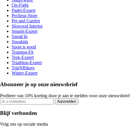
On-Fight
Padel-Expert
Pecheur-Store
Pet and Garden
Slowood Interior
Smash-Expert
Sneak'In
Sneakids
Sport is good
Training-Fit
Trek-Expert
Triathlon-Expert
TripNBikers
Winter-Expert
Abonneer je op onze nieuwsbrief
Profiteer van 10% korting door je aan te melden voor onze nieuwsbrief
Aanmelden
Blijf verbonden
Volg ons op sociale media