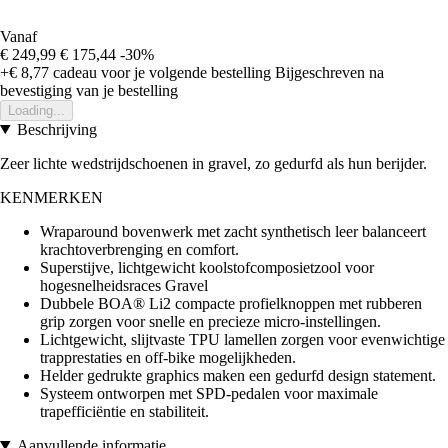
Vanaf
€ 249,99
€ 175,44
-30%
+€ 8,77
cadeau voor je volgende bestelling
Bijgeschreven na
bevestiging van je bestelling
Loading...
Beschrijving
Zeer lichte wedstrijdschoenen in gravel, zo gedurfd als hun berijder.
KENMERKEN
Wraparound bovenwerk met zacht synthetisch leer balanceert
krachtoverbrenging en comfort.
Superstijve, lichtgewicht koolstofcomposietzool voor
hogesnelheidsraces Gravel
Dubbele BOA® Li2 compacte profielknoppen met rubberen
grip zorgen voor snelle en precieze micro-instellingen.
Lichtgewicht, slijtvaste TPU lamellen zorgen voor evenwichtige
trapprestaties en off-bike mogelijkheden.
Helder gedrukte graphics maken een gedurfd design statement.
Systeem ontworpen met SPD-pedalen voor maximale
trapefficiëntie en stabiliteit.
Aanvullende informatie