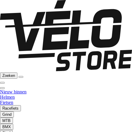
Zoeken
Nieuw binnen
Helmen
Fietsen
Racefiets
Grind
MTB
BMX