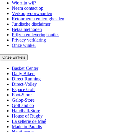
Wie zijn wij?
Neem contact op
Verkoopvoorwaarden
Retourneren en terugbetalen
Juridische disclaimer
Betaalmethoden
Prijzen en leveringsopties
Privacy verklaring
Onze winkel
Onze winkels
Basket-Center
Daily Bikers
Direct Running
Direct-Volley
Espace Golf
Foot-Store
Galop-Store
Golf and co
Handball-Store
House of Rugby
La sellerie de Maé
Made in Paradis
Nauti-wave