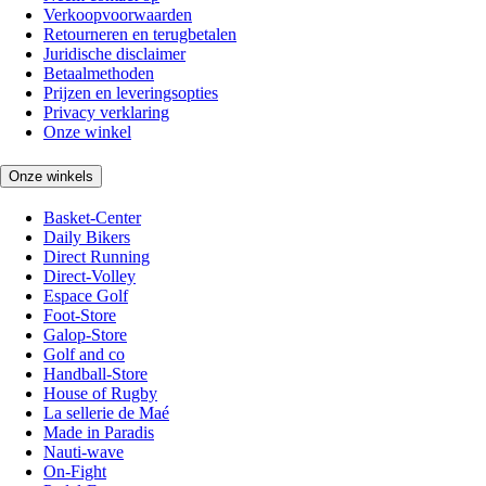
Verkoopvoorwaarden
Retourneren en terugbetalen
Juridische disclaimer
Betaalmethoden
Prijzen en leveringsopties
Privacy verklaring
Onze winkel
Onze winkels
Basket-Center
Daily Bikers
Direct Running
Direct-Volley
Espace Golf
Foot-Store
Galop-Store
Golf and co
Handball-Store
House of Rugby
La sellerie de Maé
Made in Paradis
Nauti-wave
On-Fight