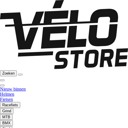
Zoeken
Nieuw binnen
Helmen
Fietsen
Racefiets
Grind
MTB
BMX