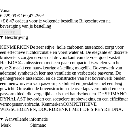
Vanaf
€ 229,99
€ 169,47
-26%
+€ 8,47
cadeau voor je volgende bestelling
Bijgeschreven na
bevestiging van je bestelling
Loading...
Beschrijving
KENMERKENDe zeer stijve, holle carbonen tussenzool zorgt voor
een effectieve luchtcirculatie en voert water af. De elegante en discrete
kruisveters zorgen ervoor dat de voorkant van de voet goed vastzit.
Het BOA®-sluitsysteem met een paar compacte L6-wielen van het
type Z maakt een nauwkeurige afstelling mogelijk. Bovenwerk van
ademend synthetisch leer met ventilatie en verbeterde pasvorm. De
geïntegreerde tussenzool en de constructie van het bovenwerk bieden
een nieuw niveau van pasvorm, stabiliteit en prestaties met een laag
gewicht. Omvattende bovenstructuur die overlaps vermindert en een
pasvorm biedt die vergelijkbaar is met handschoenen. De SHIMANO
DYNALAST bevordert een soepelere trapbeweging en een efficiënter
vermogensoverdracht. KenmerkenCOMPETITIEVE
WEGSCHOENEN, DOORDRENKT MET DE S-PHYRE DNA.
Aanvullende informatie
Merk
Shimano