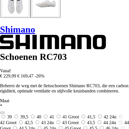
Shimano
Schoenen RC703
Vanaf
€ 229,99
€ 169,47
-26%
Beheers de weg met de fietsschoenen Shimano RC703, die een carbon
rigiditeit, optimale ventilatie en stijlvolle kruisbanden combineren.
Maat
*
39
39,5
40
41
41 Groot
41,5
42
24u
42 Groot
42,5
43
24u
43 Groot
43,5
44
24u
44
Groot
44,5
24u
45
24u
45 Groot
45,5
46
24u