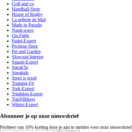
Golf and co
Handball-Store
House of Rugby
La sellerie de Maé
Made in Paradis
Nauti-wave
On-Fight
Padel-Expert
Pecheur-Store
Pet and Garden
Slowood Interior
Smash-Expert
Sneak'In
Sneakids
Sport is good
Training-Fit
Trek-Expert
Triathlon-Expert
TripNBikers
Winter-Expert
Abonneer je op onze nieuwsbrief
Profiteer van 10% korting door je aan te melden voor onze nieuwsbrief