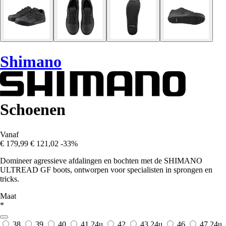
Shimano
Schoenen
Vanaf
€ 179,99
€ 121,02
-33%
Domineer agressieve afdalingen en bochten met de SHIMANO
ULTREAD GF boots, ontworpen voor specialisten in sprongen en
tricks.
Maat
*
38
39
40
41
24u
42
43
24u
46
47
24u