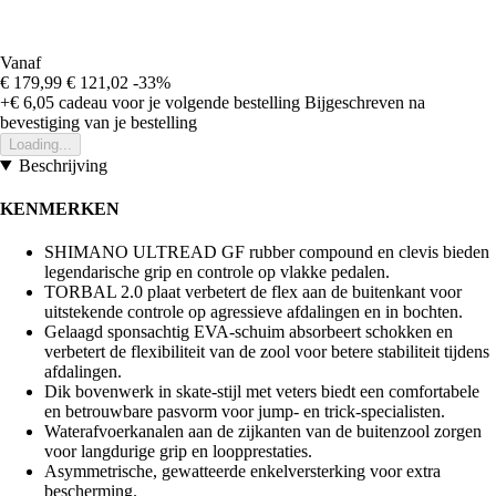
Vanaf
€ 179,99
€ 121,02
-33%
+€ 6,05
cadeau voor je volgende bestelling
Bijgeschreven na
bevestiging van je bestelling
Loading...
Beschrijving
KENMERKEN
SHIMANO ULTREAD GF rubber compound en clevis bieden
legendarische grip en controle op vlakke pedalen.
TORBAL 2.0 plaat verbetert de flex aan de buitenkant voor
uitstekende controle op agressieve afdalingen en in bochten.
Gelaagd sponsachtig EVA-schuim absorbeert schokken en
verbetert de flexibiliteit van de zool voor betere stabiliteit tijdens
afdalingen.
Dik bovenwerk in skate-stijl met veters biedt een comfortabele
en betrouwbare pasvorm voor jump- en trick-specialisten.
Waterafvoerkanalen aan de zijkanten van de buitenzool zorgen
voor langdurige grip en loopprestaties.
Asymmetrische, gewatteerde enkelversterking voor extra
bescherming.