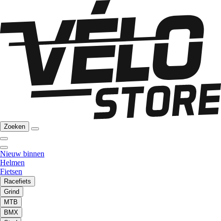
Zoeken
Nieuw binnen
Helmen
Fietsen
Racefiets
Grind
MTB
BMX