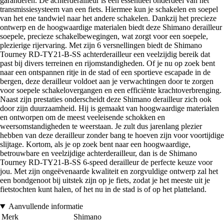
garanderen. De achterderailleur is een essentieel onderdeel van het
transmissiesysteem van een fiets. Hiermee kun je schakelen en soepel
van het ene tandwiel naar het andere schakelen. Dankzij het precieze
ontwerp en de hoogwaardige materialen biedt deze Shimano derailleur
soepele, precieze schakelbewegingen, wat zorgt voor een soepele,
plezierige rijervaring. Met zijn 6 versnellingen biedt de Shimano
Tourney RD-TY21-B-SS achterderailleur een veelzijdig bereik dat
past bij divers terreinen en rijomstandigheden. Of je nu op zoek bent
naar een ontspannen ritje in de stad of een sportieve escapade in de
bergen, deze derailleur voldoet aan je verwachtingen door te zorgen
voor soepele schakelovergangen en een efficiënte krachtoverbrenging.
Naast zijn prestaties onderscheidt deze Shimano derailleur zich ook
door zijn duurzaamheid. Hij is gemaakt van hoogwaardige materialen
en ontworpen om de meest veeleisende schokken en
weersomstandigheden te weerstaan. Je zult dus jarenlang plezier
hebben van deze derailleur zonder bang te hoeven zijn voor voortijdige
slijtage. Kortom, als je op zoek bent naar een hoogwaardige,
betrouwbare en veelzijdige achterderailleur, dan is de Shimano
Tourney RD-TY21-B-SS 6-speed derailleur de perfecte keuze voor
jou. Met zijn ongeëvenaarde kwaliteit en zorgvuldige ontwerp zal het
een bondgenoot bij uitstek zijn op je fiets, zodat je het meeste uit je
fietstochten kunt halen, of het nu in de stad is of op het platteland.
Aanvullende informatie
Merk
Shimano