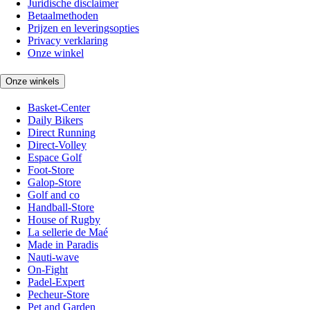
Juridische disclaimer
Betaalmethoden
Prijzen en leveringsopties
Privacy verklaring
Onze winkel
Onze winkels
Basket-Center
Daily Bikers
Direct Running
Direct-Volley
Espace Golf
Foot-Store
Galop-Store
Golf and co
Handball-Store
House of Rugby
La sellerie de Maé
Made in Paradis
Nauti-wave
On-Fight
Padel-Expert
Pecheur-Store
Pet and Garden