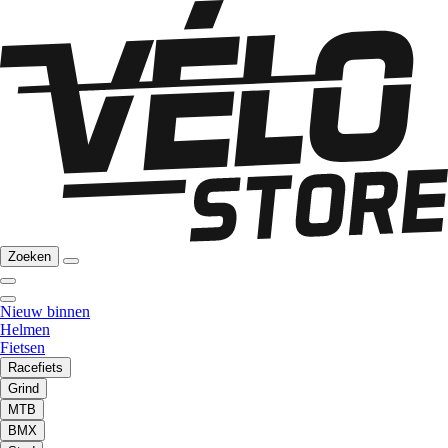
Zoeken
Nieuw binnen
Helmen
Fietsen
Racefiets
Grind
MTB
BMX