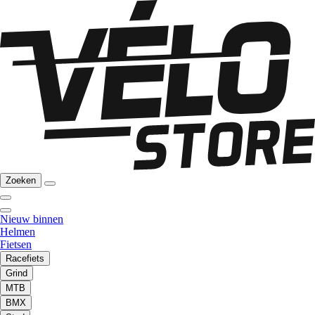
Zoeken
Nieuw binnen
Helmen
Fietsen
Racefiets
Grind
MTB
BMX