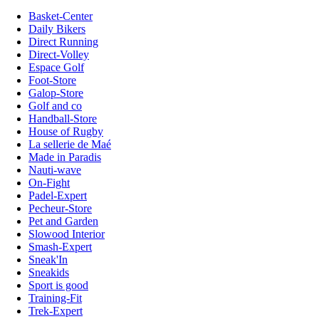
Basket-Center
Daily Bikers
Direct Running
Direct-Volley
Espace Golf
Foot-Store
Galop-Store
Golf and co
Handball-Store
House of Rugby
La sellerie de Maé
Made in Paradis
Nauti-wave
On-Fight
Padel-Expert
Pecheur-Store
Pet and Garden
Slowood Interior
Smash-Expert
Sneak'In
Sneakids
Sport is good
Training-Fit
Trek-Expert