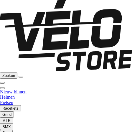
Zoeken
Nieuw binnen
Helmen
Fietsen
Racefiets
Grind
MTB
BMX