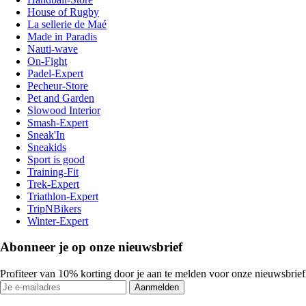
House of Rugby
La sellerie de Maé
Made in Paradis
Nauti-wave
On-Fight
Padel-Expert
Pecheur-Store
Pet and Garden
Slowood Interior
Smash-Expert
Sneak'In
Sneakids
Sport is good
Training-Fit
Trek-Expert
Triathlon-Expert
TripNBikers
Winter-Expert
Abonneer je op onze nieuwsbrief
Profiteer van 10% korting door je aan te melden voor onze nieuwsbrief
Aanmelden