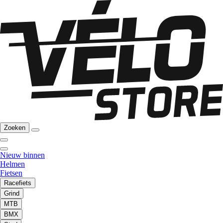
Zoeken
Nieuw binnen
Helmen
Fietsen
Racefiets
Grind
MTB
BMX