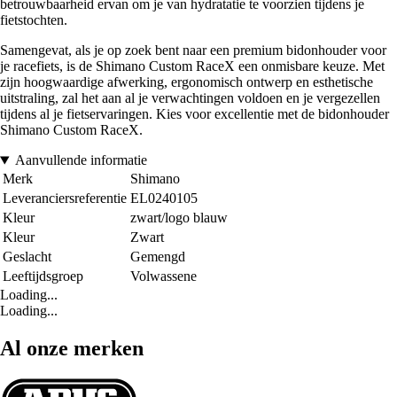
betrouwbaarheid ervan om je van hydratatie te voorzien tijdens je
fietstochten.
Samengevat, als je op zoek bent naar een premium bidonhouder voor
je racefiets, is de Shimano Custom RaceX een onmisbare keuze. Met
zijn hoogwaardige afwerking, ergonomisch ontwerp en esthetische
uitstraling, zal het aan al je verwachtingen voldoen en je vergezellen
tijdens al je fietservaringen. Kies voor excellentie met de bidonhouder
Shimano Custom RaceX.
Aanvullende informatie
Merk
Shimano
Leveranciersreferentie
EL0240105
Kleur
zwart/logo blauw
Kleur
Zwart
Geslacht
Gemengd
Leeftijdsgroep
Volwassene
Loading...
Loading...
Al onze merken