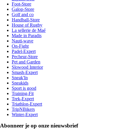
Foot-Store
Galop-Store
Golf and co
Handball-Store
House of Rugby
La sellerie de Maé
Made in Paradis
Nauti-wave
On-Fight
Padel-Expert
Pecheur-Store
Pet and Garden
Slowood Interior
Smash-Expert
Sneak'In
Sneakids
Sport is good
Training-Fit
Trek-Expert
Triathlon-Expert
TripNBikers
Winter-Expert
Abonneer je op onze nieuwsbrief