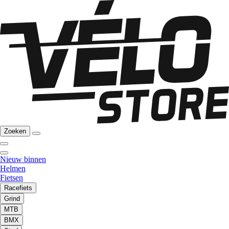
Zoeken
Nieuw binnen
Helmen
Fietsen
Racefiets
Grind
MTB
BMX