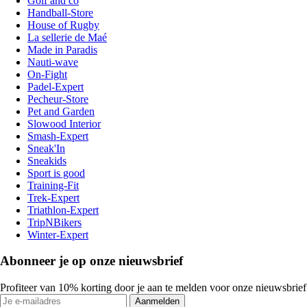
Golf and co
Handball-Store
House of Rugby
La sellerie de Maé
Made in Paradis
Nauti-wave
On-Fight
Padel-Expert
Pecheur-Store
Pet and Garden
Slowood Interior
Smash-Expert
Sneak'In
Sneakids
Sport is good
Training-Fit
Trek-Expert
Triathlon-Expert
TripNBikers
Winter-Expert
Abonneer je op onze nieuwsbrief
Profiteer van 10% korting door je aan te melden voor onze nieuwsbrief
Aanmelden