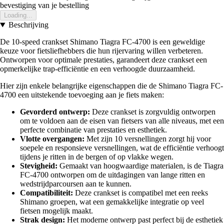
bevestiging van je bestelling
Loading...
Beschrijving
De 10-speed crankset Shimano Tiagra FC-4700 is een geweldige
keuze voor fietsliefhebbers die hun rijervaring willen verbeteren.
Ontworpen voor optimale prestaties, garandeert deze crankset een
opmerkelijke trap-efficiëntie en een verhoogde duurzaamheid.
Hier zijn enkele belangrijke eigenschappen die de Shimano Tiagra FC-
4700 een uitstekende toevoeging aan je fiets maken:
Gevorderd ontwerp:
Deze crankset is zorgvuldig ontworpen
om te voldoen aan de eisen van fietsers van alle niveaus, met een
perfecte combinatie van prestaties en esthetiek.
Vlotte overgangen:
Met zijn 10 versnellingen zorgt hij voor
soepele en responsieve versnellingen, wat de efficiëntie verhoogt
tijdens je ritten in de bergen of op vlakke wegen.
Stevigheid:
Gemaakt van hoogwaardige materialen, is de Tiagra
FC-4700 ontworpen om de uitdagingen van lange ritten en
wedstrijdparcoursen aan te kunnen.
Compatibiliteit:
Deze crankset is compatibel met een reeks
Shimano groepen, wat een gemakkelijke integratie op veel
fietsen mogelijk maakt.
Strak design:
Het moderne ontwerp past perfect bij de esthetiek