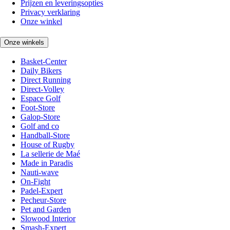
Prijzen en leveringsopties
Privacy verklaring
Onze winkel
Onze winkels
Basket-Center
Daily Bikers
Direct Running
Direct-Volley
Espace Golf
Foot-Store
Galop-Store
Golf and co
Handball-Store
House of Rugby
La sellerie de Maé
Made in Paradis
Nauti-wave
On-Fight
Padel-Expert
Pecheur-Store
Pet and Garden
Slowood Interior
Smash-Expert