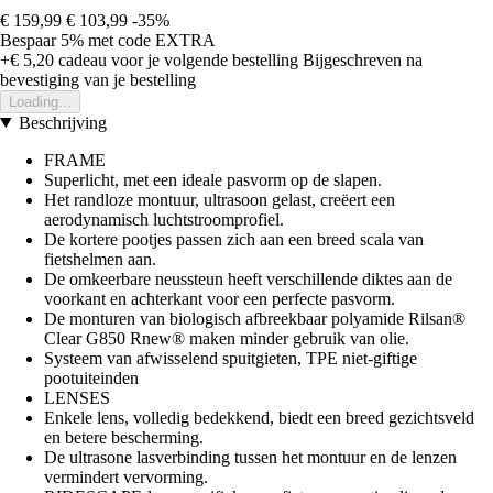
€ 159,99
€ 103,99
-35%
Bespaar 5%
met code
EXTRA
+€ 5,20
cadeau voor je volgende bestelling
Bijgeschreven na
bevestiging van je bestelling
Loading...
Beschrijving
FRAME
Superlicht, met een ideale pasvorm op de slapen.
Het randloze montuur, ultrasoon gelast, creëert een
aerodynamisch luchtstroomprofiel.
De kortere pootjes passen zich aan een breed scala van
fietshelmen aan.
De omkeerbare neussteun heeft verschillende diktes aan de
voorkant en achterkant voor een perfecte pasvorm.
De monturen van biologisch afbreekbaar polyamide Rilsan®
Clear G850 Rnew® maken minder gebruik van olie.
Systeem van afwisselend spuitgieten, TPE niet-giftige
pootuiteinden
LENSES
Enkele lens, volledig bedekkend, biedt een breed gezichtsveld
en betere bescherming.
De ultrasone lasverbinding tussen het montuur en de lenzen
vermindert vervorming.