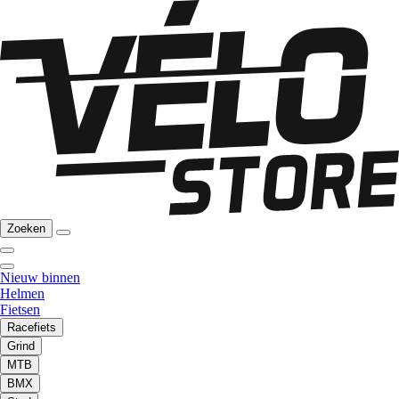
Zoeken
Nieuw binnen
Helmen
Fietsen
Racefiets
Grind
MTB
BMX