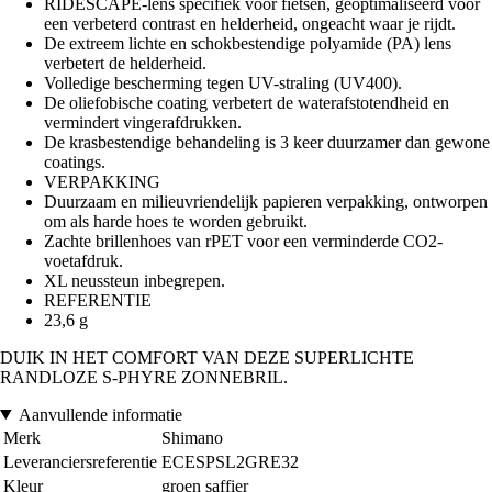
RIDESCAPE-lens specifiek voor fietsen, geoptimaliseerd voor
een verbeterd contrast en helderheid, ongeacht waar je rijdt.
De extreem lichte en schokbestendige polyamide (PA) lens
verbetert de helderheid.
Volledige bescherming tegen UV-straling (UV400).
De oliefobische coating verbetert de waterafstotendheid en
vermindert vingerafdrukken.
De krasbestendige behandeling is 3 keer duurzamer dan gewone
coatings.
VERPAKKING
Duurzaam en milieuvriendelijk papieren verpakking, ontworpen
om als harde hoes te worden gebruikt.
Zachte brillenhoes van rPET voor een verminderde CO2-
voetafdruk.
XL neussteun inbegrepen.
REFERENTIE
23,6 g
DUIK IN HET COMFORT VAN DEZE SUPERLICHTE
RANDLOZE S-PHYRE ZONNEBRIL.
Aanvullende informatie
Merk
Shimano
Leveranciersreferentie
ECESPSL2GRE32
Kleur
groen saffier