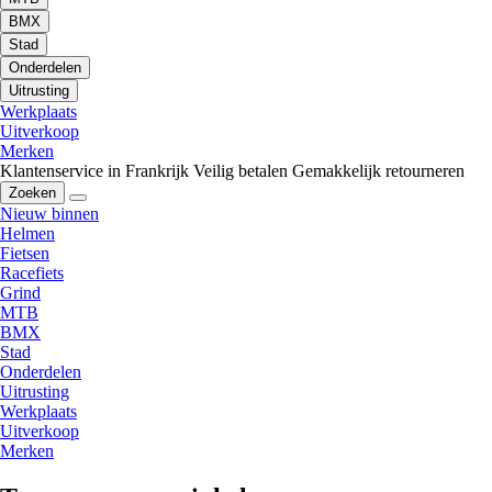
BMX
Stad
Onderdelen
Uitrusting
Werkplaats
Uitverkoop
Merken
Klantenservice in Frankrijk
Veilig betalen
Gemakkelijk retourneren
Zoeken
Nieuw binnen
Helmen
Fietsen
Racefiets
Grind
MTB
BMX
Stad
Onderdelen
Uitrusting
Werkplaats
Uitverkoop
Merken