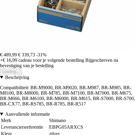
€ 489,99
€ 339,73
-31%
+€ 16,99
cadeau voor je volgende bestelling
Bijgeschreven na
bevestiging van je bestelling
Loading...
Beschrijving
Compatibiliteit: BR-M9000, BR-M9020, BR-M987, BR-M985, BR-
M8100, BR-M8000, BR-M785, BR-M7100, BR-M7000, BR-M675,
BR-M666, BR-M6100, BR-M6000, BR-M615, BR-S7000, BR-S700,
BR-CX77, BR-RS785, BR-R785, BR-R517
Aanvullende informatie
Merk
Shimano
Leveranciersreferentie
EBPG05ARXCS
Kleur
zilver