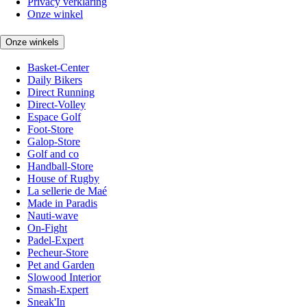
Privacy verklaring
Onze winkel
Onze winkels
Basket-Center
Daily Bikers
Direct Running
Direct-Volley
Espace Golf
Foot-Store
Galop-Store
Golf and co
Handball-Store
House of Rugby
La sellerie de Maé
Made in Paradis
Nauti-wave
On-Fight
Padel-Expert
Pecheur-Store
Pet and Garden
Slowood Interior
Smash-Expert
Sneak'In