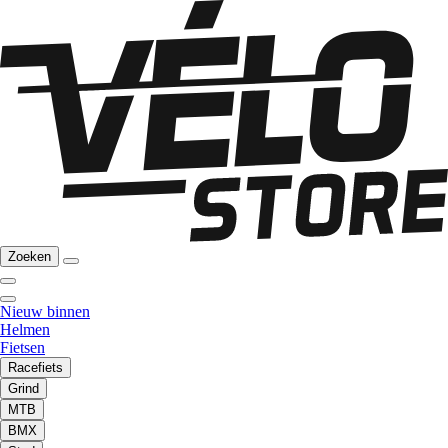
Zoeken
Nieuw binnen
Helmen
Fietsen
Racefiets
Grind
MTB
BMX