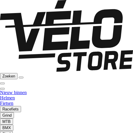
Zoeken
Nieuw binnen
Helmen
Fietsen
Racefiets
Grind
MTB
BMX