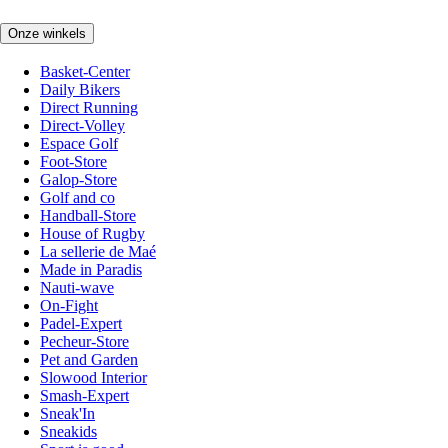
Onze winkels
Basket-Center
Daily Bikers
Direct Running
Direct-Volley
Espace Golf
Foot-Store
Galop-Store
Golf and co
Handball-Store
House of Rugby
La sellerie de Maé
Made in Paradis
Nauti-wave
On-Fight
Padel-Expert
Pecheur-Store
Pet and Garden
Slowood Interior
Smash-Expert
Sneak'In
Sneakids