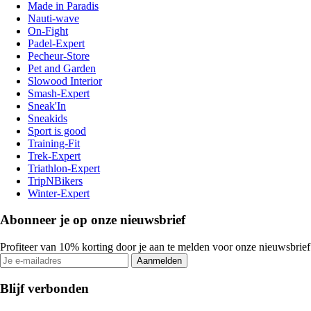
Made in Paradis
Nauti-wave
On-Fight
Padel-Expert
Pecheur-Store
Pet and Garden
Slowood Interior
Smash-Expert
Sneak'In
Sneakids
Sport is good
Training-Fit
Trek-Expert
Triathlon-Expert
TripNBikers
Winter-Expert
Abonneer je op onze nieuwsbrief
Profiteer van 10% korting door je aan te melden voor onze nieuwsbrief
Aanmelden
Blijf verbonden