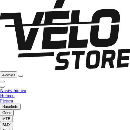
Zoeken
Nieuw binnen
Helmen
Fietsen
Racefiets
Grind
MTB
BMX