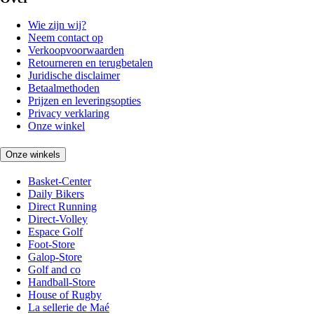
Wie zijn wij?
Neem contact op
Verkoopvoorwaarden
Retourneren en terugbetalen
Juridische disclaimer
Betaalmethoden
Prijzen en leveringsopties
Privacy verklaring
Onze winkel
Onze winkels
Basket-Center
Daily Bikers
Direct Running
Direct-Volley
Espace Golf
Foot-Store
Galop-Store
Golf and co
Handball-Store
House of Rugby
La sellerie de Maé