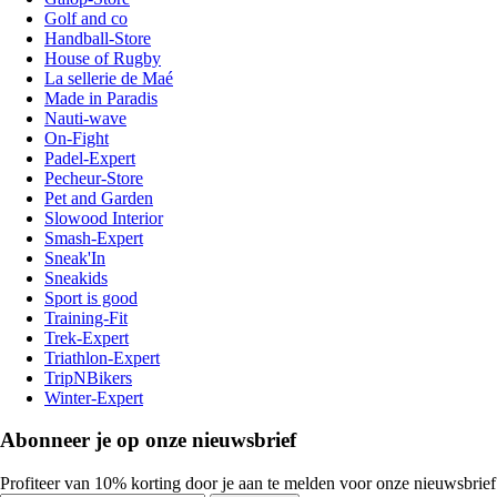
Golf and co
Handball-Store
House of Rugby
La sellerie de Maé
Made in Paradis
Nauti-wave
On-Fight
Padel-Expert
Pecheur-Store
Pet and Garden
Slowood Interior
Smash-Expert
Sneak'In
Sneakids
Sport is good
Training-Fit
Trek-Expert
Triathlon-Expert
TripNBikers
Winter-Expert
Abonneer je op onze nieuwsbrief
Profiteer van 10% korting door je aan te melden voor onze nieuwsbrief