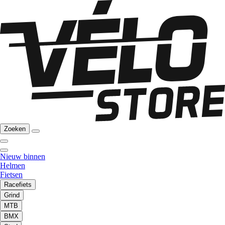
Zoeken
Nieuw binnen
Helmen
Fietsen
Racefiets
Grind
MTB
BMX