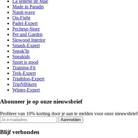
La sellerie de Maé
Made in Paradis
Nauti-wave
On-Fight
Padel-Expert
Pecheur-Store
Pet and Garden
Slowood Interior
Smash-Expert
Sneak'In
Sneakids
Sport is good
Training-Fit
Trek-Expert
Triathlon-Expert
TripNBikers
Winter-Expert
Abonneer je op onze nieuwsbrief
Profiteer van 10% korting door je aan te melden voor onze nieuwsbrief
Aanmelden
Blijf verbonden