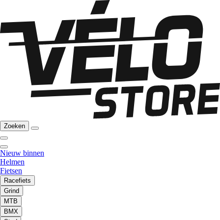
Zoeken
Nieuw binnen
Helmen
Fietsen
Racefiets
Grind
MTB
BMX