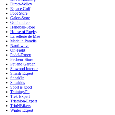
Direct-Volley
Espace Golf
Foot-Store
Galop-Store
Golf and co
Handball-Store
House of Rugby
La sellerie de Maé
Made in Paradis
Nauti-wave
On-Fight
Padel-Expert
Pecheur-Store
Pet and Garden
Slowood Interior
Smash-Expert
Sneak'In
Sneakids
Sport is good
Training-Fit
Trek-Expert
Triathlon-Expert
TripNBikers
Winter-Expert