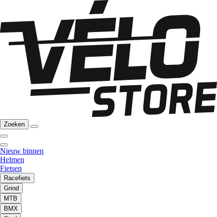
Zoeken
Nieuw binnen
Helmen
Fietsen
Racefiets
Grind
MTB
BMX