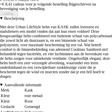
+€ 8,41
cadeau voor je volgende bestelling
Bijgeschreven na
bevestiging van je bestelling
Loading...
Beschrijving
Met deze Urban LifeStyle helm van KASK zullen forenzen en
stadsfietsers een model vinden dat aan hun eisen voldoet! Deze
hoogwaardige helm combineert een buitenste schaal van polycarbonaat
die zowel licht als duurzaam is, en een binnenste schaal van
polystyreen, voor maximale bescherming bij een val. Wat betreft
comfort is de binnenbekleding van ademend Coolmax Sanitized-stof
behandeld tegen bacteriën, en vier luchtinlaten aan de bovenkant van
de helm zorgen voor uitstekende ventilatie. Ongelooflijk elegant, deze
helm heeft een zeer verzorgde afwerking, waaronder een leren
onderkinband en een verwijderbare rookkleurige vizier die je
beschermt tegen de wind en insecten zonder dat je een bril hoeft te
dragen.
Aanvullende informatie
Merk
Kask
Kleur
roze metaal
Kleur
Roze
Geslacht
Gemengd