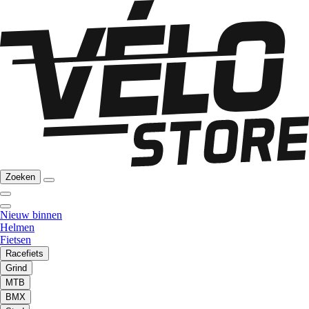
Zoeken
Nieuw binnen
Helmen
Fietsen
Racefiets
Grind
MTB
BMX