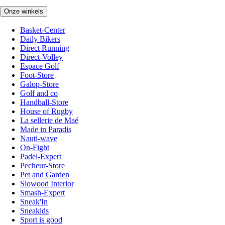
Onze winkels
Basket-Center
Daily Bikers
Direct Running
Direct-Volley
Espace Golf
Foot-Store
Galop-Store
Golf and co
Handball-Store
House of Rugby
La sellerie de Maé
Made in Paradis
Nauti-wave
On-Fight
Padel-Expert
Pecheur-Store
Pet and Garden
Slowood Interior
Smash-Expert
Sneak'In
Sneakids
Sport is good