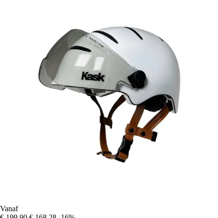
Vanaf
€ 199,90
€ 168,28
-16%