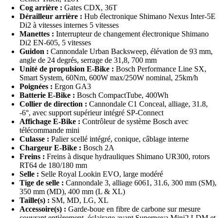
Cog arrière :
Gates CDX, 36T
Dérailleur arrière :
Hub électronique Shimano Nexus Inter-5E
Di2 à vitesses internes 5 vitesses
Manettes :
Interrupteur de changement électronique Shimano
Di2 EN-605, 5 vitesses
Guidon :
Cannondale Urban Backsweep, élévation de 93 mm,
angle de 24 degrés, serrage de 31,8, 700 mm
Unité de propulsion E-Bike :
Bosch Performance Line SX,
Smart System, 60Nm, 600W max/250W nominal, 25km/h
Poignées :
Ergon GA3
Batterie E-Bike :
Bosch CompactTube, 400Wh
Collier de direction :
Cannondale C1 Conceal, alliage, 31.8,
-6°, avec support supérieur intégré SP-Connect
Affichage E-Bike :
Contrôleur de système Bosch avec
télécommande mini
Culasse :
Palier scellé intégré, conique, câblage interne
Chargeur E-Bike :
Bosch 2A
Freins :
Freins à disque hydrauliques Shimano UR300, rotors
RT64 de 180/180 mm
Selle :
Selle Royal Lookin EVO, large modéré
Tige de selle :
Cannondale 3, alliage 6061, 31.6, 300 mm (SM),
350 mm (MD), 400 mm (L & XL)
Taille(s) :
SM, MD, LG, XL
Accessoire(s) :
Garde-boue en fibre de carbone sur mesure
couvrant entièrement, éclairage avant Supernova Mini2 LDM et