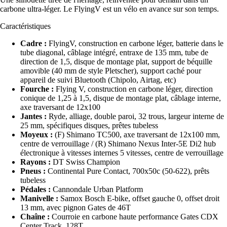
carbone ultra-léger. Le FlyingV est un vélo en avance sur son temps.
Caractéristiques
Cadre :
FlyingV, construction en carbone léger, batterie dans le
tube diagonal, câblage intégré, entraxe de 135 mm, tube de
direction de 1,5, disque de montage plat, support de béquille
amovible (40 mm de style Pletscher), support caché pour
appareil de suivi Bluetooth (Chipolo, Airtag, etc)
Fourche :
Flying V, construction en carbone léger, direction
conique de 1,25 à 1,5, disque de montage plat, câblage interne,
axe traversant de 12x100
Jantes :
Ryde, alliage, double paroi, 32 trous, largeur interne de
25 mm, spécifiques disques, prêtes tubeless
Moyeux :
(F) Shimano TC500, axe traversant de 12x100 mm,
centre de verrouillage / (R) Shimano Nexus Inter-5E Di2 hub
électronique à vitesses internes 5 vitesses, centre de verrouillage
Rayons :
DT Swiss Champion
Pneus :
Continental Pure Contact, 700x50c (50-622), prêts
tubeless
Pédales :
Cannondale Urban Platform
Manivelle :
Samox Bosch E-bike, offset gauche 0, offset droit
13 mm, avec pignon Gates de 46T
Chaîne :
Courroie en carbone haute performance Gates CDX
Center Track, 128T