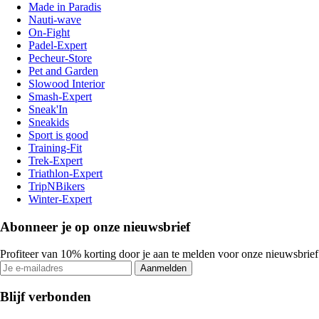
Made in Paradis
Nauti-wave
On-Fight
Padel-Expert
Pecheur-Store
Pet and Garden
Slowood Interior
Smash-Expert
Sneak'In
Sneakids
Sport is good
Training-Fit
Trek-Expert
Triathlon-Expert
TripNBikers
Winter-Expert
Abonneer je op onze nieuwsbrief
Profiteer van 10% korting door je aan te melden voor onze nieuwsbrief
Aanmelden
Blijf verbonden