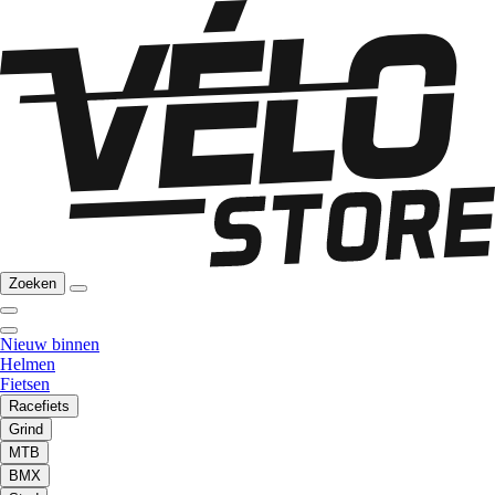
Zoeken
Nieuw binnen
Helmen
Fietsen
Racefiets
Grind
MTB
BMX