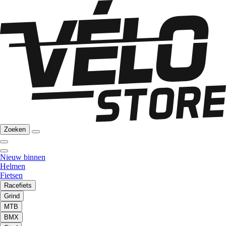
Zoeken
Nieuw binnen
Helmen
Fietsen
Racefiets
Grind
MTB
BMX