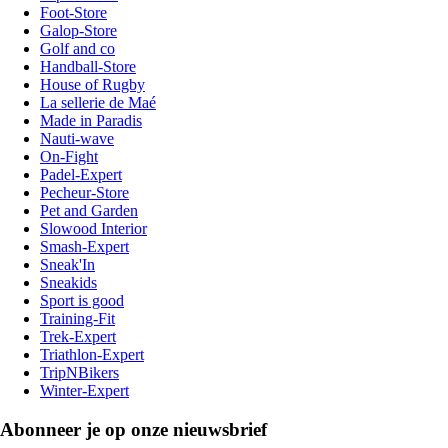
Foot-Store
Galop-Store
Golf and co
Handball-Store
House of Rugby
La sellerie de Maé
Made in Paradis
Nauti-wave
On-Fight
Padel-Expert
Pecheur-Store
Pet and Garden
Slowood Interior
Smash-Expert
Sneak'In
Sneakids
Sport is good
Training-Fit
Trek-Expert
Triathlon-Expert
TripNBikers
Winter-Expert
Abonneer je op onze nieuwsbrief