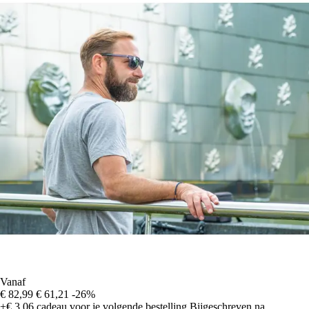
Vanaf
€ 82,99
€ 61,21
-26%
+€ 3,06
cadeau voor je volgende bestelling
Bijgeschreven na