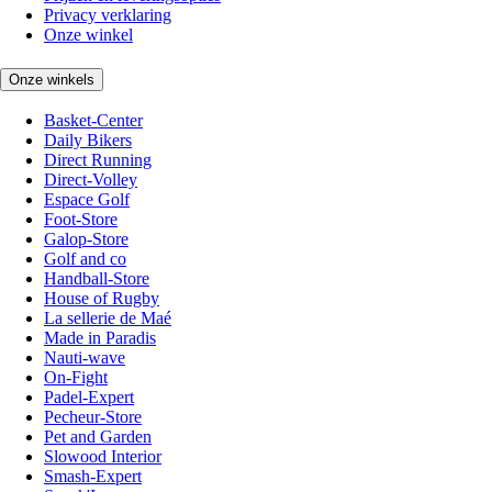
Privacy verklaring
Onze winkel
Onze winkels
Basket-Center
Daily Bikers
Direct Running
Direct-Volley
Espace Golf
Foot-Store
Galop-Store
Golf and co
Handball-Store
House of Rugby
La sellerie de Maé
Made in Paradis
Nauti-wave
On-Fight
Padel-Expert
Pecheur-Store
Pet and Garden
Slowood Interior
Smash-Expert