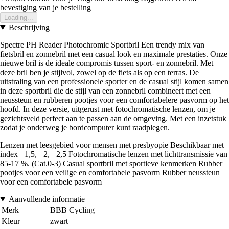
bevestiging van je bestelling
Loading...
Beschrijving
Spectre PH Reader Photochromic Sportbril Een trendy mix van
fietsbril en zonnebril met een casual look en maximale prestaties. Onze
nieuwe bril is de ideale compromis tussen sport- en zonnebril. Met
deze bril ben je stijlvol, zowel op de fiets als op een terras. De
uitstraling van een professionele sporter en de casual stijl komen samen
in deze sportbril die de stijl van een zonnebril combineert met een
neussteun en rubberen pootjes voor een comfortabelere pasvorm op het
hoofd. In deze versie, uitgerust met fotochromatische lenzen, om je
gezichtsveld perfect aan te passen aan de omgeving. Met een inzetstuk
zodat je onderweg je bordcomputer kunt raadplegen.
Lenzen met leesgebied voor mensen met presbyopie Beschikbaar met
index +1,5, +2, +2,5 Fotochromatische lenzen met lichttransmissie van
85-17 %. (Cat.0-3) Casual sportbril met sportieve kenmerken Rubber
pootjes voor een veilige en comfortabele pasvorm Rubber neussteun
voor een comfortabele pasvorm
Aanvullende informatie
Merk
BBB Cycling
Kleur
zwart