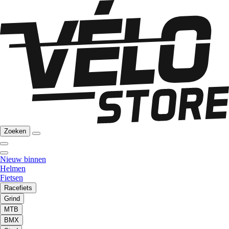
Zoeken
Nieuw binnen
Helmen
Fietsen
Racefiets
Grind
MTB
BMX