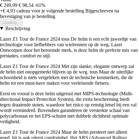
€ 249,99
€ 98,54
-61%
+€ 4,93
cadeau voor je volgende bestelling
Bijgeschreven na
bevestiging van je bestelling
Loading...
Beschrijving
Lazer Z1 Tour de France 2024 tous De helm is een echt juweeltje van
technologie voor liefhebbers van wielrennen op de weg. Lazer
Ontworpen door het beroemde merk, is deze helm de perfecte mix van
prestaties, comfort en stijl.
Lazer Z1 Tour de France 2024 Met zijn slanke, elegante ontwerp zal
de helm niet onopgemerkt blijven op de weg. tous Maar de uiterlijke
schoonheid is niets vergeleken met de technische kenmerken, die de
helm tot een must-have maken voor veeleisende fietsers.
Eerst en vooral is deze helm uitgerust met MIPS-technologie (Multi-
directional Impact Protection System), die extra bescherming biedt
tegen draaiende stoten, waardoor het risico op ernstig letsel bij een val
wordt verminderd. Bovendien garanderen de versterkte schaal van
polycarbonaat en het EPS-schuim met dubbele dichtheid optimale
veiligheid.
Lazer Z1 Tour de France 2024 Maar de helm presteert niet alleen
goed, hij is ook uiterst comfortabel. Het ARS (Advanced Rollsys