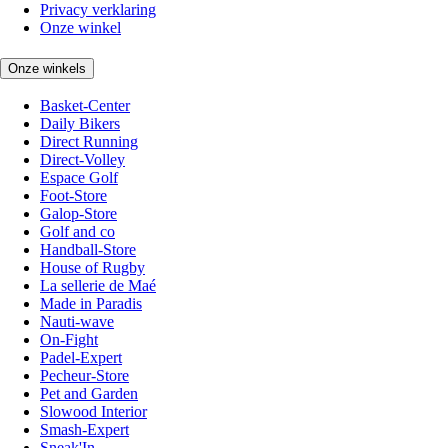
Privacy verklaring
Onze winkel
Onze winkels
Basket-Center
Daily Bikers
Direct Running
Direct-Volley
Espace Golf
Foot-Store
Galop-Store
Golf and co
Handball-Store
House of Rugby
La sellerie de Maé
Made in Paradis
Nauti-wave
On-Fight
Padel-Expert
Pecheur-Store
Pet and Garden
Slowood Interior
Smash-Expert
Sneak'In