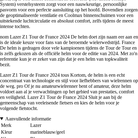
System) verstelsysteem zorgt voor een nauwkeurige, persoonlijke
pasvorm voor een perfecte aansluiting op het hoofd. Bovendien zorgen
de geoptimaliseerde ventilatie en Coolmax binnenschuimen voor een
uitstekende luchtcirculatie en absoluut comfort, zelfs tijdens de meest
intense tochten.
nom Lazer Z1 Tour de France 2024 De helm doet zijn naam eer aan en
is de ideale keuze voor fans van de beroemde wielerwedstrijd. France
De helm is gedragen door vele kampioenen tijdens de Tour de Tour en
is zelfs gekozen als de officiële helm voor de editie van 2024. Met zo'n
referentie kun je er zeker van zijn dat je een helm van topkwaliteit
bezit.
Lazer Z1 Tour de France 2024 tous Kortom, de helm is een echt
concentraat van technologie en stijl voor liefhebbers van wielrennen op
de weg. pro Of je nu amateurwielrenner bent of amateur, deze helm
voldoet aan al je verwachtingen op het gebied van prestaties, comfort
en veiligheid. Lazer Z1 Tour de France 2024 Sluit je aan bij de
gemeenschap van veeleisende fietsers en kies de helm voor je
volgende fietstocht.
Aanvullende informatie
Merk
Lazer
Kleur
marineblauw/geel