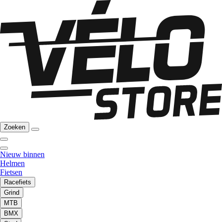
Zoeken
Nieuw binnen
Helmen
Fietsen
Racefiets
Grind
MTB
BMX