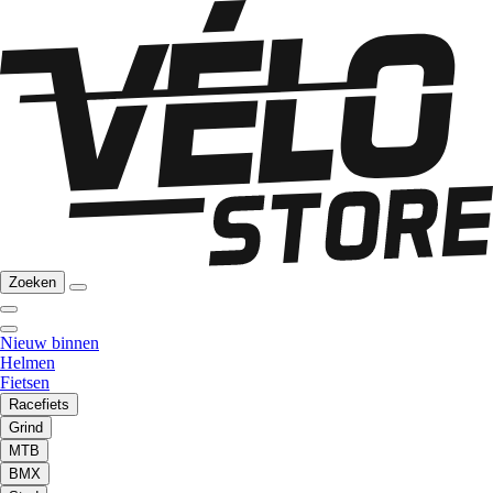
Zoeken
Nieuw binnen
Helmen
Fietsen
Racefiets
Grind
MTB
BMX