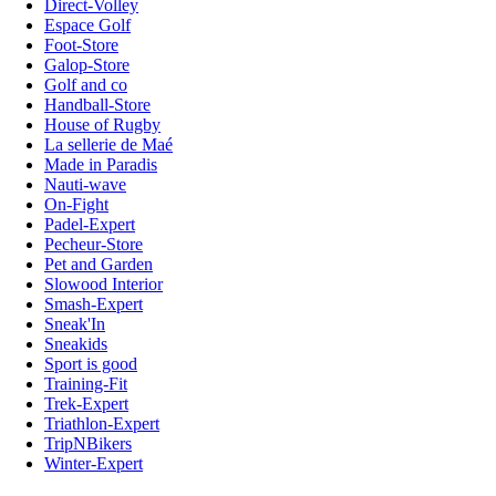
Direct-Volley
Espace Golf
Foot-Store
Galop-Store
Golf and co
Handball-Store
House of Rugby
La sellerie de Maé
Made in Paradis
Nauti-wave
On-Fight
Padel-Expert
Pecheur-Store
Pet and Garden
Slowood Interior
Smash-Expert
Sneak'In
Sneakids
Sport is good
Training-Fit
Trek-Expert
Triathlon-Expert
TripNBikers
Winter-Expert