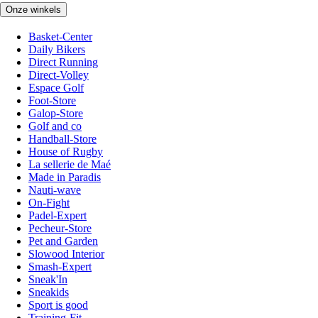
Onze winkels
Basket-Center
Daily Bikers
Direct Running
Direct-Volley
Espace Golf
Foot-Store
Galop-Store
Golf and co
Handball-Store
House of Rugby
La sellerie de Maé
Made in Paradis
Nauti-wave
On-Fight
Padel-Expert
Pecheur-Store
Pet and Garden
Slowood Interior
Smash-Expert
Sneak'In
Sneakids
Sport is good
Training-Fit