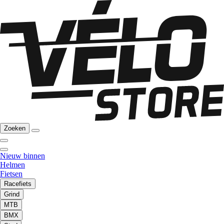
Zoeken
Nieuw binnen
Helmen
Fietsen
Racefiets
Grind
MTB
BMX