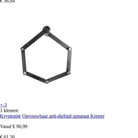
€ 36,94
+-3
1 kleuren
Kryptonite
Opvouwbaar anti-diefstal apparaat Keeper
Vanaf
€ 90,99
€ 61,56