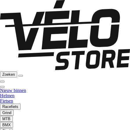
Zoeken
Nieuw binnen
Helmen
Fietsen
Racefiets
Grind
MTB
BMX