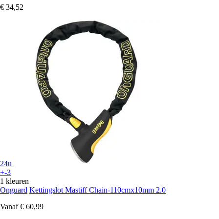
€ 34,52
24u
+-3
1 kleuren
Onguard
Kettingslot Mastiff Chain-110cmx10mm 2.0
Vanaf
€ 60,99