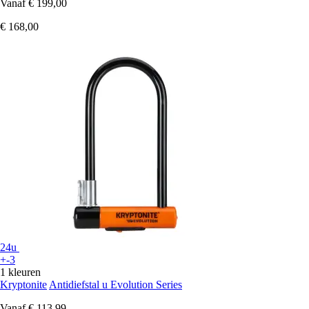
Vanaf
€ 199,00
€ 168,00
24u
+-3
1 kleuren
Kryptonite
Antidiefstal u Evolution Series
Vanaf
€ 113,99