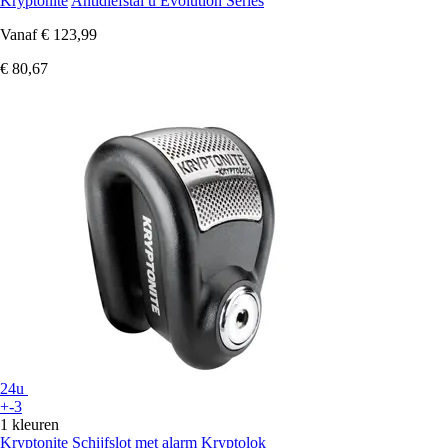
Kryptonite
Antidiefstal u Evolution Series
Vanaf
€ 123,99
€ 80,67
24u
+-3
1 kleuren
Kryptonite
Schijfslot met alarm Kryptolok