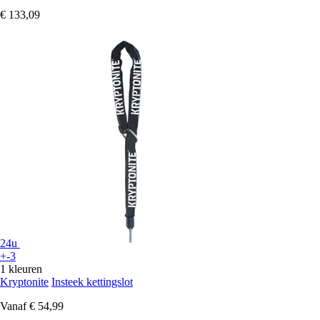
€ 133,09
24u
+-3
1 kleuren
Kryptonite
Insteek kettingslot
Vanaf
€ 54,99