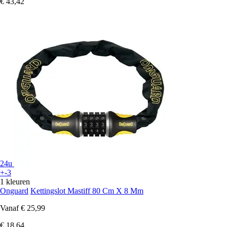
€ 43,42
24u
+-3
1 kleuren
Onguard
Kettingslot Mastiff 80 Cm X 8 Mm
Vanaf
€ 25,99
€ 18,64