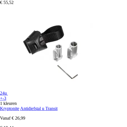
€ 55,52
24u
+-3
1 kleuren
Kryptonite
Antidiefstal u Transit
Vanaf
€ 26,99