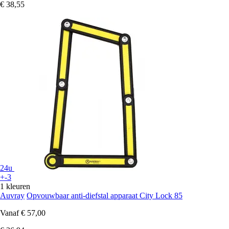
€ 38,55
24u
+-3
1 kleuren
Auvray
Opvouwbaar anti-diefstal apparaat City Lock 85
Vanaf
€ 57,00