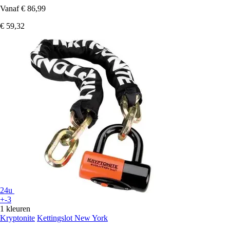
Vanaf
€ 86,99
€ 59,32
24u
+-3
1 kleuren
Kryptonite
Kettingslot New York