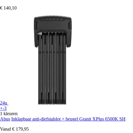
€ 140,10
24u
+-3
1 kleuren
Abus
Inklapbaar anti-diefstalslot + beugel Granit XPlus 6500K SH
Vanaf
€ 179,95