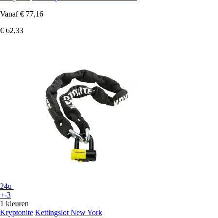
Vanaf
€ 77,16
€ 62,33
24u
+-3
1 kleuren
Kryptonite
Kettingslot New York