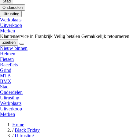
Stad
Onderdelen
Uitrusting
Werkplaats
Uitverkoop
Merken
Klantenservice in Frankrijk
Veilig betalen
Gemakkelijk retourneren
Zoeken
Nieuw binnen
Helmen
Fietsen
Racefiets
Grind
MTB
BMX
Stad
Onderdelen
Uitrusting
Werkplaats
Uitverkoop
Merken
Home
/
Black Friday
/
Uitrusting