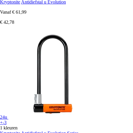
Kryptonite
Antidiefstal u Evolution
Vanaf
€ 61,99
€ 42,78
24u
+-3
1 kleuren