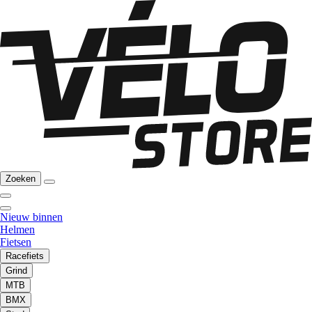
Zoeken
Nieuw binnen
Helmen
Fietsen
Racefiets
Grind
MTB
BMX