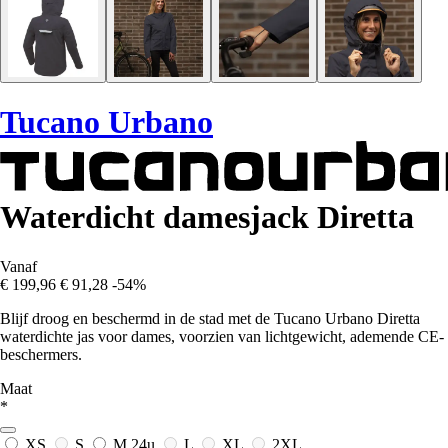
Tucano Urbano
Waterdicht damesjack Diretta
Vanaf
€ 199,96
€ 91,28
-54%
Blijf droog en beschermd in de stad met de Tucano Urbano Diretta
waterdichte jas voor dames, voorzien van lichtgewicht, ademende CE-
beschermers.
Maat
*
XS
S
M
24u
L
XL
2XL