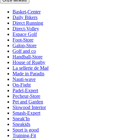
Onze winkels
Basket-Center
Daily Bikers
Direct Running
Direct-Volley
Espace Golf
Foot-Store
Galop-Store
Golf and co
Handball-Store
House of Rugby
La sellerie de Maé
Made in Paradis
Nauti-wave
On-Fight
Padel-Expert
Pecheur-Store
Pet and Garden
Slowood Interior
Smash-Expert
Sneak'In
Sneakids
Sport is good
Training-Fit