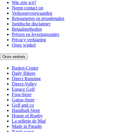
Wie zijn wij?
Neem contact op
Verkoopvoorwaarden
Retourneren en terugbetalen
Juridische disclaimer
Betaalmethoden
Prijzen en leveringsopties
Privacy verklaring
Onze winkel
Onze winkels
Basket-Center
Daily Bikers
Direct Running
Direct-Volley
Espace Golf
Foot-Store
Galop-Store
Golf and co
Handball-Store
House of Rugby
La sellerie de Maé
Made in Paradis
Nauti-wave