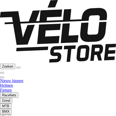
Zoeken
Nieuw binnen
Helmen
Fietsen
Racefiets
Grind
MTB
BMX