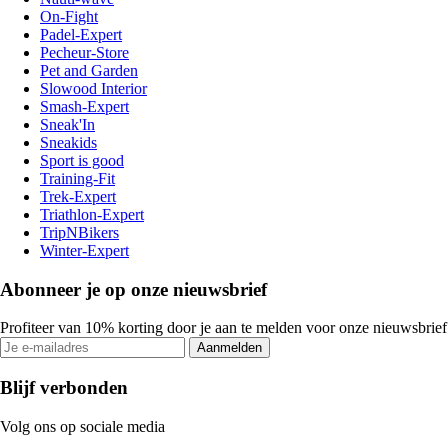
On-Fight
Padel-Expert
Pecheur-Store
Pet and Garden
Slowood Interior
Smash-Expert
Sneak'In
Sneakids
Sport is good
Training-Fit
Trek-Expert
Triathlon-Expert
TripNBikers
Winter-Expert
Abonneer je op onze nieuwsbrief
Profiteer van 10% korting door je aan te melden voor onze nieuwsbrief
Aanmelden
Blijf verbonden
Volg ons op sociale media