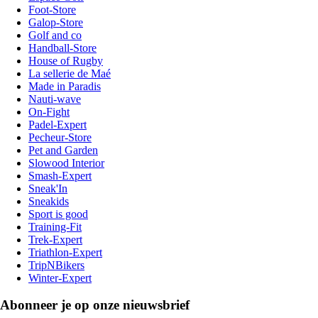
Foot-Store
Galop-Store
Golf and co
Handball-Store
House of Rugby
La sellerie de Maé
Made in Paradis
Nauti-wave
On-Fight
Padel-Expert
Pecheur-Store
Pet and Garden
Slowood Interior
Smash-Expert
Sneak'In
Sneakids
Sport is good
Training-Fit
Trek-Expert
Triathlon-Expert
TripNBikers
Winter-Expert
Abonneer je op onze nieuwsbrief