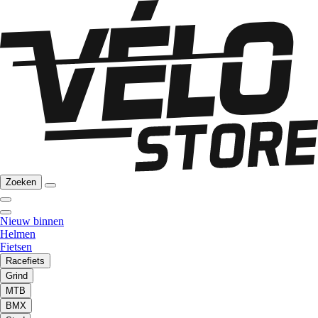
Zoeken
Nieuw binnen
Helmen
Fietsen
Racefiets
Grind
MTB
BMX