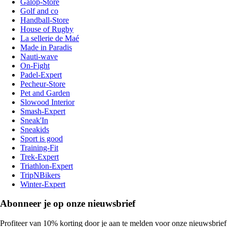
Galop-Store
Golf and co
Handball-Store
House of Rugby
La sellerie de Maé
Made in Paradis
Nauti-wave
On-Fight
Padel-Expert
Pecheur-Store
Pet and Garden
Slowood Interior
Smash-Expert
Sneak'In
Sneakids
Sport is good
Training-Fit
Trek-Expert
Triathlon-Expert
TripNBikers
Winter-Expert
Abonneer je op onze nieuwsbrief
Profiteer van 10% korting door je aan te melden voor onze nieuwsbrief