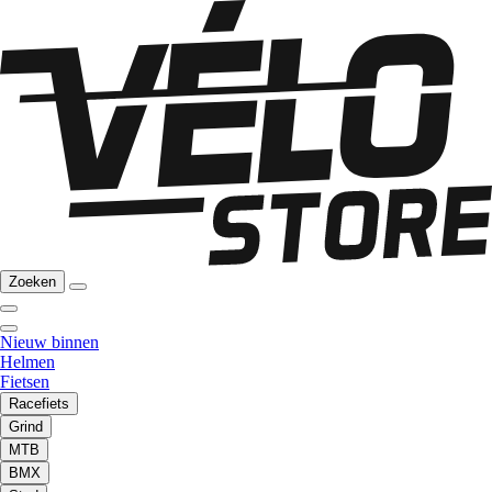
Zoeken
Nieuw binnen
Helmen
Fietsen
Racefiets
Grind
MTB
BMX